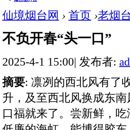
仙境烟台网
›
首页
›
老烟
不负开春“头一口”
2025-4-1 15:00
|
发布者:
a
摘要
: 凛冽的西北风有
升，及至西北风换成东南
口福就来了。尝新鲜，吃
低廉的海虹，能博得胶东