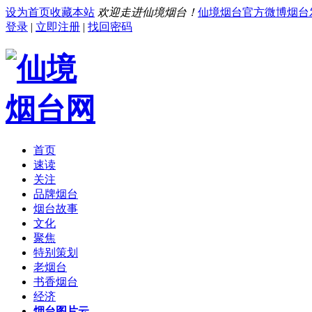
设为首页
收藏本站
欢迎走进仙境烟台！
仙境烟台官方微博
烟台
登录
|
立即注册
|
找回密码
首页
速读
关注
品牌烟台
烟台故事
文化
聚焦
特别策划
老烟台
书香烟台
经济
烟台图片云