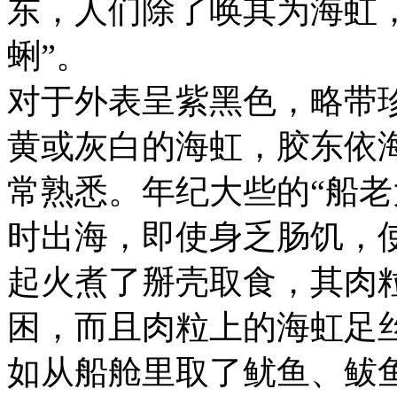
东，人们除了唤其为海虹
蜊”。
对于外表呈紫黑色，略带
黄或灰白的海虹，胶东依
常熟悉。年纪大些的“船老
时出海，即使身乏肠饥，
起火煮了掰壳取食，其肉
困，而且肉粒上的海虹足
如从船舱里取了鱿鱼、鲅