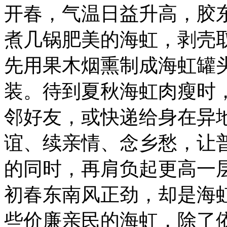
开春，气温日益升高，胶
煮几锅肥美的海虹，剥壳
先用果木烟熏制成海虹罐
装。待到夏秋海虹肉瘦时
邻好友，或快递给身在异
谊、续亲情、念乡愁，让
的同时，再肩负起更高一
初春东南风正劲，却是海
些价廉亲民的海虹，除了