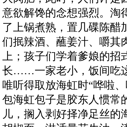
意欲解馋的念想强烈。淘
了上锅煮熟，置几碟陈醋
们抿辣酒、蘸姜汁、嚼其
上；孩子们学着爹娘的招
长……一家老小，饭间吃这
唯听得取放海虹时“哗啦、
包海虹包子是胶东人惯常
儿，搁入剥好择净足丝的