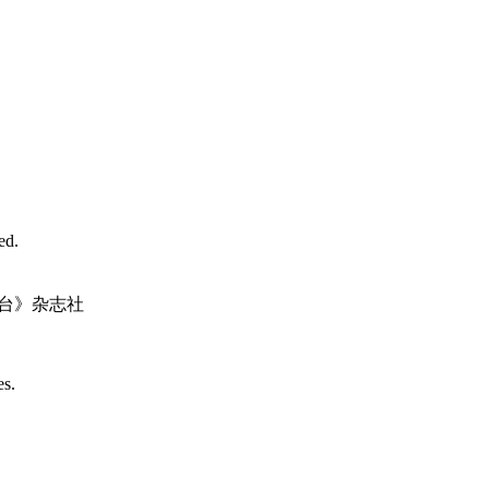
d.
台》杂志社
es.