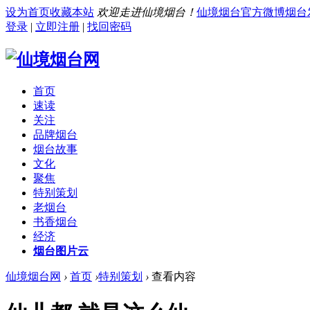
设为首页
收藏本站
欢迎走进仙境烟台！
仙境烟台官方微博
烟台
登录
|
立即注册
|
找回密码
首页
速读
关注
品牌烟台
烟台故事
文化
聚焦
特别策划
老烟台
书香烟台
经济
烟台图片云
仙境烟台网
›
首页
›
特别策划
›
查看内容