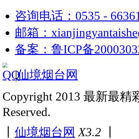
咨询电话：0535 - 6636
邮箱：xianjingyantaish
备案：鲁ICP备2000303
|
仙境烟台网
Copyright 2013 最新最
Reserved.
丨
仙境烟台网
X3.2
丨