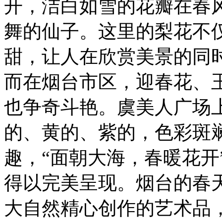
开，洁白如雪的花瓣在春
舞的仙子。这里的梨花不
甜，让人在欣赏美景的同
而在烟台市区，迎春花、
也争奇斗艳。虞美人广场
的、黄的、紫的，色彩斑
趣，“面朝大海，春暖花开
得以完美呈现。烟台的春
大自然精心创作的艺术品