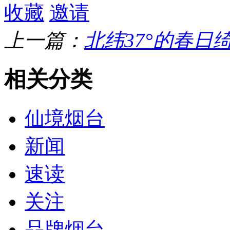
收藏
邀请
上一篇：
北纬37°的春日
相关分类
仙境烟台
新闻
速读
关注
品牌烟台