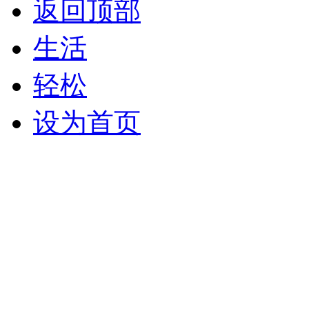
返回顶部
生活
轻松
设为首页