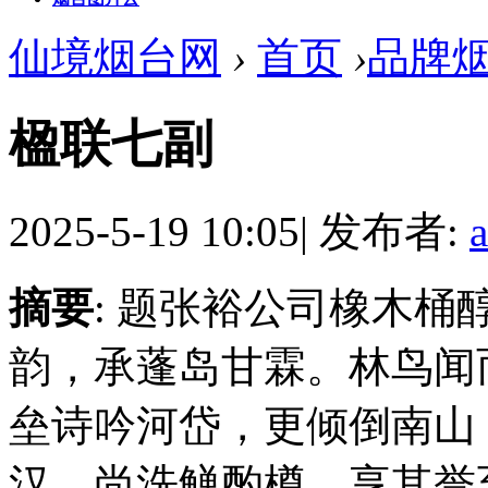
仙境烟台网
›
首页
›
品牌
楹联七副
2025-5-19 10:05
|
发布者:
摘要
: 题张裕公司橡木
韵，承蓬岛甘霖。林鸟闻
垒诗吟河岱，更倾倒南山
汉，尚洗觯酌樽，享其誉