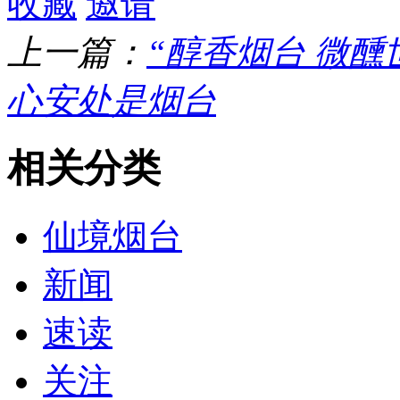
收藏
邀请
上一篇：
“醇香烟台 微醺
心安处是烟台
相关分类
仙境烟台
新闻
速读
关注