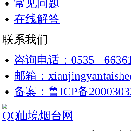
常见问题
在线解答
联系我们
咨询电话：0535 - 6636
邮箱：xianjingyantaish
备案：鲁ICP备2000303
|
仙境烟台网