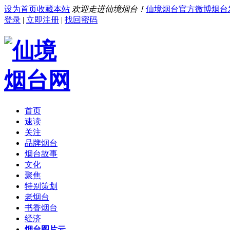
设为首页
收藏本站
欢迎走进仙境烟台！
仙境烟台官方微博
烟台
登录
|
立即注册
|
找回密码
首页
速读
关注
品牌烟台
烟台故事
文化
聚焦
特别策划
老烟台
书香烟台
经济
烟台图片云