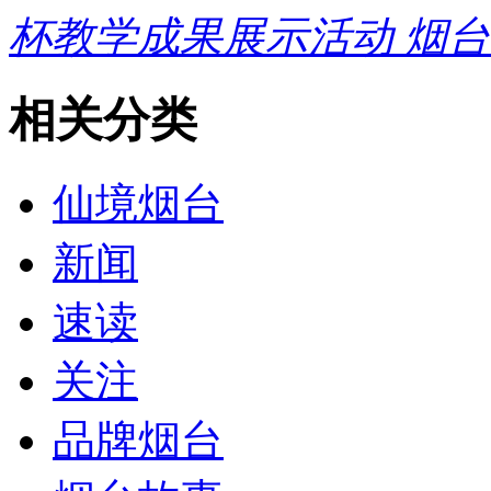
杯教学成果展示活动 烟
相关分类
仙境烟台
新闻
速读
关注
品牌烟台