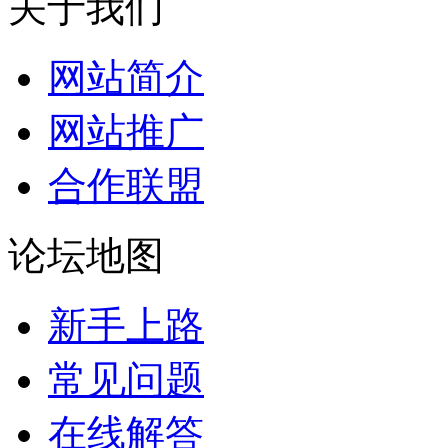
关于我们
网站简介
网站推广
合作联盟
论坛地图
新手上路
常见问题
在线解答