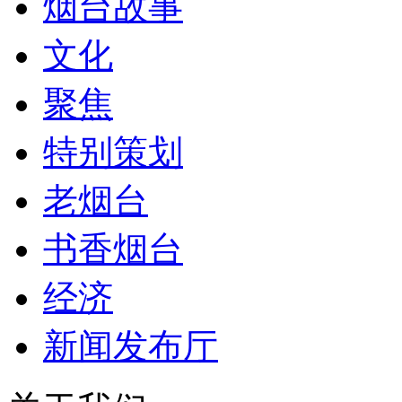
烟台故事
文化
聚焦
特别策划
老烟台
书香烟台
经济
新闻发布厅