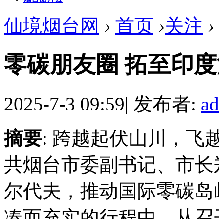
仙境烟台网
›
首页
›
关注
›
零碳朋友圈 拓至印度
2025-7-3 09:59
|
发布者:
a
摘要
: 跨越起伏山川，飞
共烟台市委副书记、市长
尔代夫，推动国际零碳岛
凑而充实的行程中，从召