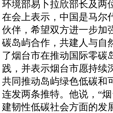
环境部易卜拉欣部长及两
在会上表示，中国是马尔
伙伴，希望双方进一步加
碳岛屿合作，共建人与自
了烟台市在推动国际零碳
践，并表示烟台市愿持续
共同推动岛屿绿色低碳和
连发两条推特。他说，“
建韧性低碳社会方面的发