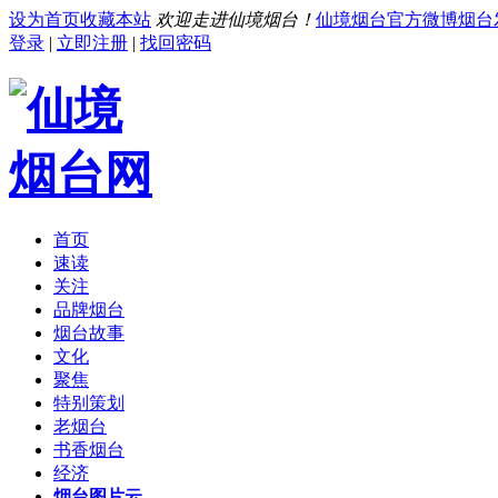
设为首页
收藏本站
欢迎走进仙境烟台！
仙境烟台官方微博
烟台
登录
|
立即注册
|
找回密码
首页
速读
关注
品牌烟台
烟台故事
文化
聚焦
特别策划
老烟台
书香烟台
经济
烟台图片云