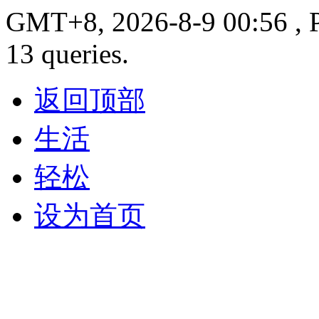
GMT+8, 2026-8-9 00:56 , P
13 queries.
返回顶部
生活
轻松
设为首页