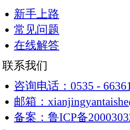
新手上路
常见问题
在线解答
联系我们
咨询电话：0535 - 6636
邮箱：xianjingyantaish
备案：鲁ICP备2000303