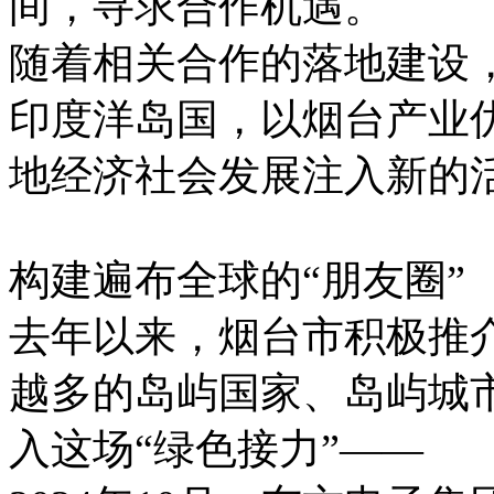
间，寻求合作机遇。
随着相关合作的落地建设
印度洋岛国，以烟台产业
地经济社会发展注入新的
构建遍布全球的“朋友圈”
去年以来，烟台市积极推
越多的岛屿国家、岛屿城
入这场“绿色接力”——