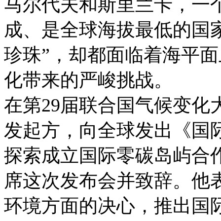
马尔代夫和斯里兰卡，一个
成、是全球海拔最低的国
珍珠”，却都面临着海平
化带来的严峻挑战。
在第29届联合国气候变化
发起方，向全球发出《国
探索成立国际零碳岛屿合
席这次发布会并致辞。他
环境方面的决心，推出国