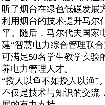
听了烟台在绿色低碳发展
利用烟台的技术提升马尔
平。随后，马尔代夫国家
建“智慧电力综合管理联合
可满足50名学生教学实验
养电力管理人才。
“授人以鱼不如授人以渔”
不仅是技术与知识的交流
展的有力支持。