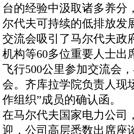
台的经验中汲取诸多养分
尔代夫可持续的低排放发展
交流会吸引了马尔代夫政
机构等60多位重要人士出
飞行500公里参加交流会
会。齐库拉学院负责人现
作组织”成员的确认函。
在马尔代夫国家电力公司
迎，公司高层悉数出席座