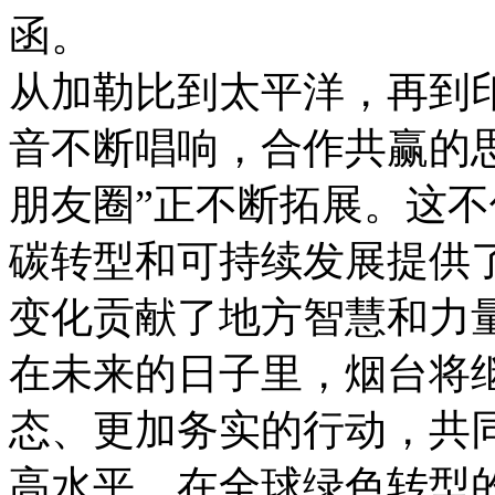
函。
从加勒比到太平洋，再到
音不断唱响，合作共赢的
朋友圈”正不断拓展。这
碳转型和可持续发展提供
变化贡献了地方智慧和力
在未来的日子里，烟台将
态、更加务实的行动，共
高水平，在全球绿色转型