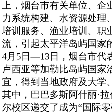
上，烟台市有关单位、企
力系统构建、水资源处理
培训服务、渔业培训、职
流，引起太平洋岛屿国家
4月5日—13日，烟台市
卢西亚等加勒比岛屿国家
宜，得到当地政府及大学
其中，巴巴多斯阿什丽·
尔校区递交了成为“国际零