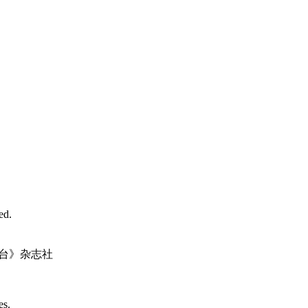
d.
台》杂志社
es.