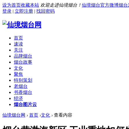
设为首页
收藏本站
欢迎走进仙境烟台！
仙境烟台官方微博
烟台
登录
|
立即注册
|
找回密码
首页
速读
关注
品牌烟台
烟台故事
文化
聚焦
特别策划
老烟台
书香烟台
经济
烟台图片云
仙境烟台网
›
首页
›
文化
›
查看内容