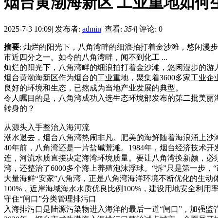
烟台黄渤海新区 工业重地如何
2025-7-3 10:09
|
发布者:
admin
|
查看:
354
|
评论: 0
摘要
: 灿烂的阳光下，八角湾畔的细浪拍打着金沙滩，悠闲漫
市近四分之一。如今的八角湾畔，闻不到化工 ...
灿烂的阳光下，八角湾畔的细浪拍打着金沙滩，悠闲漫步的游
烟台黄渤海新区作为烟台的工业重地，聚集着3600多家工业
良好的环境和生态，已然成为当地产业发展的典型。
令人瞩目的是，八角湾成功入选生态环境部发布的第二批美丽
转身的？
从源头入手整治入海河流
潮水退去，烟台八角湾热闹非凡。肥美的海鲜随着海浪涌上沙
40年前，八角湾还是一片盐碱荒滩。1984年，烟台经济技术
连，河流水质直接决定海湾环境质量。要让八角湾换新颜，必
湾，还整治了6000多个海上养殖泡沫浮球。“拆”只是第一步
大量海鲜“安家”八角湾，正是八角湾海洋环境不断优化的生动
100%，近岸海域海水水质优良比例100%，建设用地安全利用率1
守住“闸口”分类管理排污口
入海排污口是陆源污染物进入海洋的最后一道“闸口”，加强监