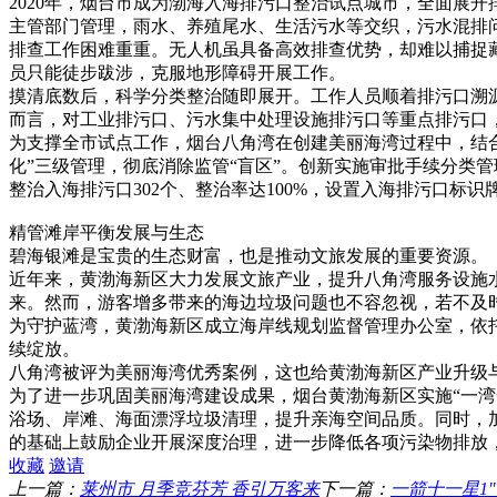
2020年，烟台市成为渤海入海排污口整治试点城市，全面展
主管部门管理，雨水、养殖尾水、生活污水等交织，污水混排
排查工作困难重重。无人机虽具备高效排查优势，却难以捕捉
员只能徒步跋涉，克服地形障碍开展工作。
摸清底数后，科学分类整治随即展开。工作人员顺着排污口溯
而言，对工业排污口、污水集中处理设施排污口等重点排污口，
为支撑全市试点工作，烟台八角湾在创建美丽海湾过程中，结合
化”三级管理，彻底消除监管“盲区”。创新实施审批手续分类
整治入海排污口302个、整治率达100%，设置入海排污口标识牌1
精管滩岸平衡发展与生态
碧海银滩是宝贵的生态财富，也是推动文旅发展的重要资源。
近年来，黄渤海新区大力发展文旅产业，提升八角湾服务设施
来。然而，游客增多带来的海边垃圾问题也不容忽视，若不及
为守护蓝湾，黄渤海新区成立海岸线规划监督管理办公室，依
续绽放。
八角湾被评为美丽海湾优秀案例，这也给黄渤海新区产业升级
为了进一步巩固美丽海湾建设成果，烟台黄渤海新区实施“一湾
浴场、岸滩、海面漂浮垃圾清理，提升亲海空间品质。同时，
的基础上鼓励企业开展深度治理，进一步降低各项污染物排放
收藏
邀请
上一篇：
莱州市 月季竞芬芳 香引万客来
下一篇：
一箭十一星1