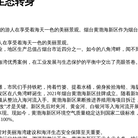
生态转身
步的游人在享受着海天一色的美丽景观。烟台黄渤海新区作为烟台
人在享受着海天一色的美丽景观。
企业，地区生产总值占烟台市近四分之一。如今的八角湾畔，闻不
海湾优秀案例，在工业发展与生态保护的平衡中交出了亮眼答卷。
滩，市民们手持铁耙，挎着竹篓、提着水桶，俯身捡拾海蛏、海肠
开发区在八角湾畔诞生，2021年烟台黄渤海新区挂牌成立。随
须从整治入海河流入手。黄渤海新区果断推进养殖用海项目拆迁
，“改”才是关键。新区先后对夹河、黄金河、白银河等入海河流
体现。现如今，黄渤海新区环境空气质量稳定达到国家二级标准，
00%。
管对美丽海湾建设和海洋生态安全保障至关重要。