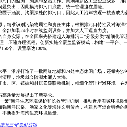
开排污口的监测、溯源和整治工作。黄渤海新区工业企业众多，
问题突出，因此摸清排污口底数、统一管理迫在眉睫。
藏匿于涵洞、沟渠深处的排污口，因此人工沿岸线逐一核查成为
源，精准识别污染物属性和责任主体，根据排污口特性及对海洋生
全部加装24小时在线监测设备，并加大人工巡查力度。
自身实际，在全国率先搭建起入海排污口“分级分类”精细化管
管理，压缩办理流程。创新实施全覆盖监管模式，构建“一平台、
50个、设置率达100%。
水平，沿岸打造了一批网红地标和74处生态休闲广场，还举办沙
时清理，垃圾就会随潮水涌入大海。
托市、区、镇街和村居四级联动机制，精细化管理岸滩环境，在
与高质量发展提出了新要求。
一策”海洋生态环境保护和长效管理机制，推动近岸海域环境质量
加强海洋民俗、渔家文化等海洋文明传承，构建具有烟台特色的
，不断提升海湾生态环境质量。
"捷龙三号'发射成功