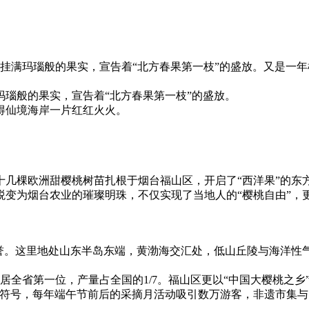
树挂满玛瑙般的果实，宣告着“北方春果第一枝”的盛放。又是一
瑙般的果实，宣告着“北方春果第一枝”的盛放。
得仙境海岸一片红红火火。
十几棵欧洲甜樱桃树苗扎根于烟台福山区，开启了“西洋果”的东
为烟台农业的璀璨明珠，不仅实现了当地人的“樱桃自由”，更以
美誉。这里地处山东半岛东端，黄渤海交汇处，低山丘陵与海洋性
吨，均居全省第一位，产量占全国的1/7。福山区更以“中国大樱桃
化符号，每年端午节前后的采摘月活动吸引数万游客，非遗市集