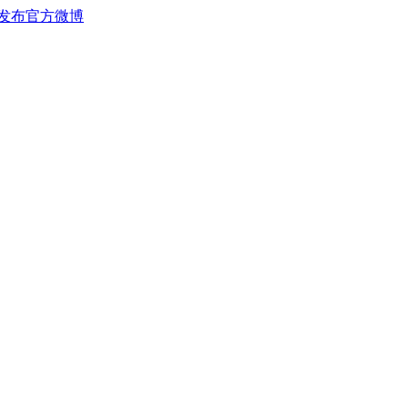
发布官方微博