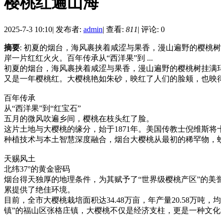
樱桃红遍山海
2025-7-3 10:10
|
发布者:
admin
|
查看:
811
|
评论: 0
摘要
: 初夏的烟台，海风裹挟着咸涩与果香，漫山遍野的樱桃
岸一片红红火火。百年传承从“西洋果”到 ...
初夏的烟台，海风裹挟着咸涩与果香，漫山遍野的樱桃树挂满玛
又是一年樱桃红。大樱桃艳如朱砂，映红了人们的脸颊，也映
百年传承
从“西洋果”到“红宝石”
五月的微风吹遍乡间，樱桃在枝头红了脸。
这片土地与大樱桃的缘分，始于1871年。美国传教士倪维斯将
种植技术与本土智慧深度融合，烟台大樱桃从最初的稀罕物，蜕变
天赐风土
北纬37°的黄金密码
烟台得天独厚的地理条件，为其赋予了“世界级樱桃产区”的
累提供了绝佳环境。
目前，全市大樱桃栽培面积达34.48万亩，年产量20.58万
镇”的福山区张格庄镇，大樱桃不仅是经济支柱，更是一种文