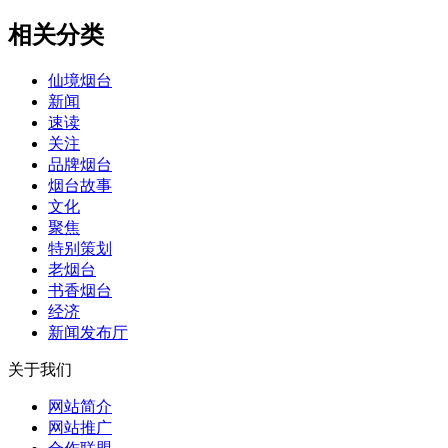
相关分类
仙境烟台
新闻
速读
关注
品牌烟台
烟台故事
文化
聚焦
特别策划
老烟台
书香烟台
经济
新闻发布厅
关于我们
网站简介
网站推广