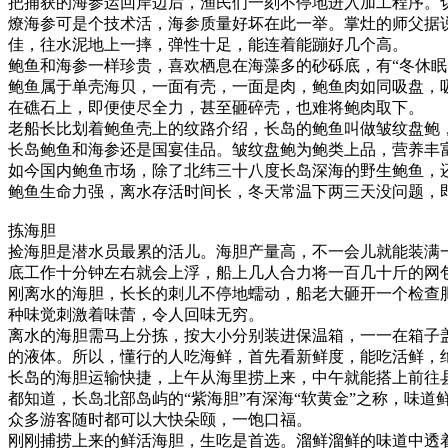
把捕获的海参运回岸边后，渔民们一刻不停地进入加工程序。
燎海参可是个技术活，海参质量好坏在此一举。掌灶的师父据说
佳，往水泥地上一摔，弹性十足，能连着能蹦好几个高。
鲍鱼和海参一样珍贵，喜欢栖息在海藻多的砂砾底，有“冬休
鲍鱼属于单壳海贝，一面有壳，一面是肉，鲍鱼肉如同吸盘，
在礁石上，即便使尽全力，甚至砸碎壳，也难将鲍肉取下。
老船长比划着鲍鱼壳上的纹路介绍，长岛的鲍鱼叫做皱纹盘鲍
长岛鲍鱼和海参还是国宴佳品。皱纹盘鲍为鲍类上品，营养丰富
如今国内鲍鱼市场，除了北纬三十八度长岛深海的野生鲍鱼，
鲍鱼生命力强，离水存活时间长，冬天常温下两三天没问题，
拣海胆
捡海胆是潜水员最累的活儿。海胆产量高，不一会儿就能装满
底工作十分钟左右就会上浮，船上几人合力将一百几十斤的网包
刚离水的海胆，长长的刺儿不停地蠕动，船老大砸开一个检查
种味觉刺激着味蕾，令人回味无穷。
离水的海胆需马上分拣，按大小分别装进保温箱，一一在箱子
的液体。所以，懂行的人吃海鲜，首先看新鲜度，能吃活鲜，
长岛的海胆运输快捷，上午从海里捞上来，中午就能搭上前往县
都知道，长岛北部岛屿的“紫海胆”有深海“软黄金”之称，味
众多游客随时都可以大快朵颐，一饱口福。
刚刚捕捞上来的鲜活海胆，生吃是首选。溜鲜溜鲜的味道中透