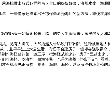
，用海胆做出各式各样的吊人胃口的好饭好菜，海胆水饺、海胆
几年，一些渔家还摸索出冷冻保鲜原壳海胆的新方法，即便在海
沉寂的码头开始喧闹起来。船上的男人出海归来，家里的女人和
类。见有人询问，大爷抬起头告诉说“打海怪”。这种被当地人称
表叔”，且早早过上穴居生活。海怪不会建房子，但却会强取豪夺
制作海怪酱的第一道工序，把海怪从抢来的 “房子” 里赶出来
们打海怪、吃海怪、做海怪酱，也是为海螺 “伸张正义”。看
们才有机会见识海参、鲍鱼、海胆、海怪，以及海洋牧场养殖的扇