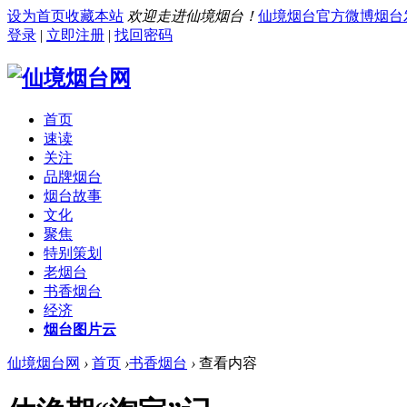
设为首页
收藏本站
欢迎走进仙境烟台！
仙境烟台官方微博
烟台
登录
|
立即注册
|
找回密码
首页
速读
关注
品牌烟台
烟台故事
文化
聚焦
特别策划
老烟台
书香烟台
经济
烟台图片云
仙境烟台网
›
首页
›
书香烟台
›
查看内容