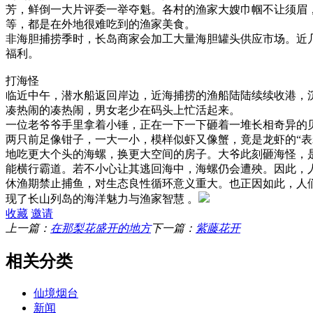
芳，鲜倒一大片评委一举夺魁。各村的渔家大嫂巾帼不让须眉
等，都是在外地很难吃到的渔家美食。
非海胆捕捞季时，长岛商家会加工大量海胆罐头供应市场。近
福利。
打海怪
临近中午，潜水船返回岸边，近海捕捞的渔船陆陆续续收港，
凑热闹的凑热闹，男女老少在码头上忙活起来。
一位老爷爷手里拿着小锤，正在一下一下砸着一堆长相奇异的贝
两只前足像钳子，一大一小，模样似虾又像蟹，竟是龙虾的“
地吃更大个头的海螺，换更大空间的房子。大爷此刻砸海怪，是
能横行霸道。若不小心让其逃回海中，海螺仍会遭殃。因此，人
休渔期禁止捕鱼，对生态良性循环意义重大。也正因如此，人
现了长山列岛的海洋魅力与渔家智慧 。
收藏
邀请
上一篇：
在那梨花盛开的地方
下一篇：
紫藤花开
相关分类
仙境烟台
新闻