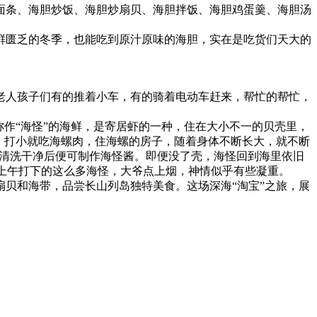
面条、海胆炒饭、海胆炒扇贝、海胆拌饭、海胆鸡蛋羹、海胆汤
鲜匮乏的冬季，也能吃到原汁原味的海胆，实在是吃货们天大的
老人孩子们有的推着小车，有的骑着电动车赶来，帮忙的帮忙，
作“海怪”的海鲜，是寄居虾的一种，住在大小不一的贝壳里，
，打小就吃海螺肉，住海螺的房子，随着身体不断长大，就不断
，清洗干净后便可制作海怪酱。即便没了壳，海怪回到海里依旧
着上午打下的这么多海怪，大爷点上烟，神情似乎有些凝重。
贝和海带，品尝长山列岛独特美食。这场深海“淘宝”之旅，展