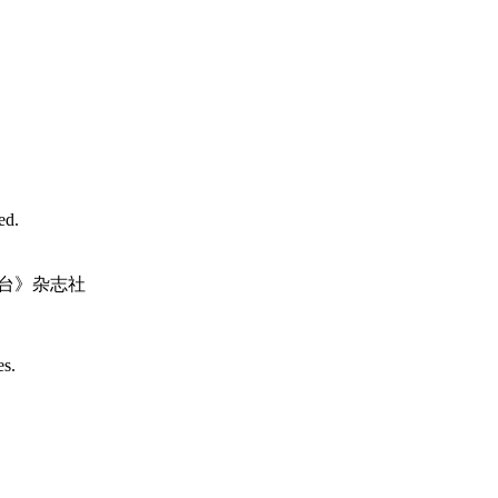
d.
台》杂志社
es.