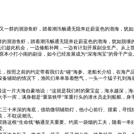
一群又一群的洄游鱼虾，踏着潮汛畅通无阻奔赴蔚蓝色的渤海，犹
一群的洄游鱼虾，踏着潮汛畅通无阻奔赴蔚蓝色的渤海，犹如脱缰
渔民们趁此机会，一边修船补网，一边有计划开展副业生产。从上世
们原本小打小闹的副业，如今已经发展成为“深海淘宝”的骨干产业
长，按照之前的约定带着我们去“碰”海参。老船长介绍，在海产
设备辅助的情况下，渔民们单单靠着憋气，一头一个猛子扎到海
着这一片大海自豪地说：“这就是我们村的聚宝盆，海水越深，海
手一挥，满身都是“重装铁甲”笨重行头的潜水员走到船舷，身手
二三十米深的海底，借助微弱辅助灯，他小心前行、摸索，寻找猎
装，不耽误潮汛。
管路这根“生命线”畅通至关重要。约莫一袋烟的工夫，随着一串
爱。