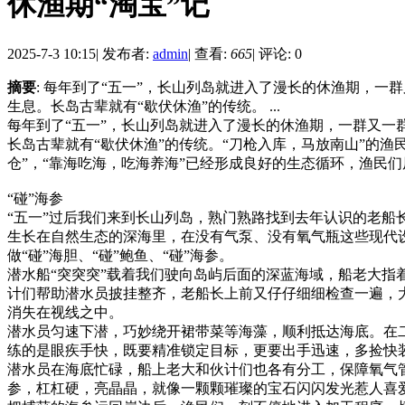
休渔期“淘宝”记
2025-7-3 10:15
|
发布者:
admin
|
查看:
665
|
评论: 0
摘要
: 每年到了“五一”，长山列岛就进入了漫长的休渔期，
生息。长岛古辈就有“歇伏休渔”的传统。 ...
每年到了“五一”，长山列岛就进入了漫长的休渔期，一群又
长岛古辈就有“歇伏休渔”的传统。“刀枪入库，马放南山”的
仓”，“靠海吃海，吃海养海”已经形成良好的生态循环，渔民
“碰”海参
“五一”过后我们来到长山列岛，熟门熟路找到去年认识的老船
生长在自然生态的深海里，在没有气泵、没有氧气瓶这些现代
做“碰”海胆、“碰”鲍鱼、“碰”海参。
潜水船“突突突”载着我们驶向岛屿后面的深蓝海域，船老大指
计们帮助潜水员披挂整齐，老船长上前又仔仔细细检查一遍，大
消失在视线之中。
潜水员匀速下潜，巧妙绕开裙带菜等海藻，顺利抵达海底。在
练的是眼疾手快，既要精准锁定目标，更要出手迅速，多捡快
潜水员在海底忙碌，船上老大和伙计们也各有分工，保障氧气
参，杠杠硬，亮晶晶，就像一颗颗璀璨的宝石闪闪发光惹人喜