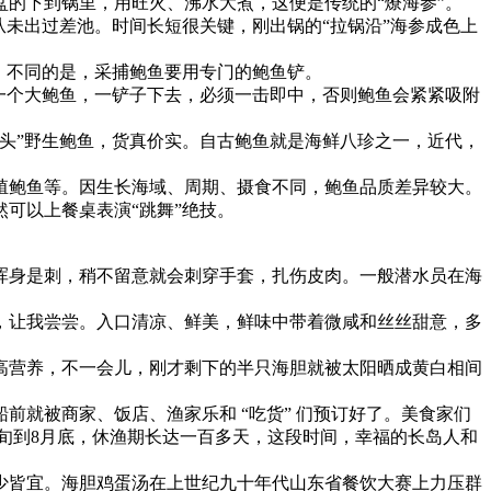
的下到锅里，用旺火、沸水大煮，这便是传统的“燎海参”。
未出过差池。时间长短很关键，刚出锅的“拉锅沿”海参成色上
。不同的是，采捕鲍鱼要用专门的鲍鱼铲。
一个大鲍鱼，一铲子下去，必须一击即中，否则鲍鱼会紧紧吸附
头”野生鲍鱼，货真价实。自古鲍鱼就是海鲜八珍之一，近代，
殖鲍鱼等。因生长海域、周期、摄食不同，鲍鱼品质差异较大。
可以上餐桌表演“跳舞”绝技。
浑身是刺，稍不留意就会刺穿手套，扎伤皮肉。一般潜水员在海
，让我尝尝。入口清凉、鲜美，鲜味中带着微咸和丝丝甜意，多
高营养，不一会儿，刚才剩下的半只海胆就被太阳晒成黄白相间
就被商家、饭店、渔家乐和 “吃货” 们预订好了。美食家们
下旬到8月底，休渔期长达一百多天，这段时间，幸福的长岛人和
少皆宜。海胆鸡蛋汤在上世纪九十年代山东省餐饮大赛上力压群