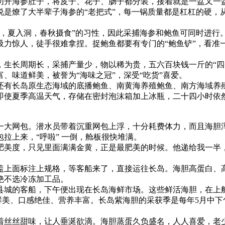
切开海参肚子，将皮子、花子、肠子都分装，接着就是一盆又一盆
是燎了大半辈子海参的“老把式”，每一锅质量都是杠杠的硬，从
眠，夏入洞，春秋摄食”的习性，因此采捕海参和鲍鱼可同时进行
吸力惊人，徒手很难拿捏。捉鲍鱼都要有专门的“鲍鱼铲”，看准
，生长周期长，采捕产量少，物以稀为贵，五六百块钱一斤的“四
、味道鲜美，被誉为“海味之冠”，深受“吃货”喜爱。
还有长岛原生态海域的底播鲍鱼、南黄海养殖鲍鱼、南方海域养
即使夏季高温天气，存储在密封泡沫箱加上冰瓶，二十四小时依然
一大网包。潜水员带着沉重网包上浮，十分耗费体力，而且海胆
拉上来，“呼啦” 一倒，舱板很快堆满。
肥美度，只见里面满满金黄，正是最肥美的时候。他递给我一半
盖上面标注上规格，等客船来了，直接运往长岛。海胆高蛋白、
绝不选冷冻加工品。
城的客船，下午便出现在长岛海鲜市场。这些鲜活海胆，在上船前
道鲜美、口感绝佳、营养丰富。长岛紫海胆的采获季是每年5月中
着丝丝甜味，让人垂涎欲滴。海胆蒸蛋久负盛名，人人喜爱，老