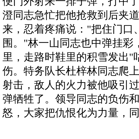
便门外射来一排子弹，打中
澄同志急忙把他抢救到后夹
来，忍着疼痛说："把住门口
围。"林一山同志也中弹挂彩
里，走路时鞋里的积雪发出"
伤。特务队长杜梓林同志爬
射击，敌人的火力被他吸引
弹牺牲了。领导同志的负伤
怒，大家把仇恨化为力量，