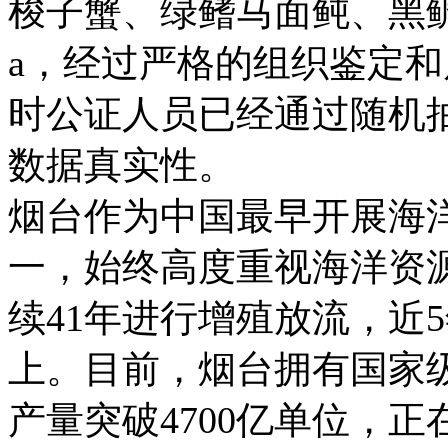
梭子蟹、绿鳍马面鲀、黑鲷
a，经过严格的组织鉴定
时公证人员已经通过随机
数据真实性。
烟台作为中国最早开展海
一，始终高度重视海洋资源
续41年进行增殖放流，近
上。目前，烟台拥有国家级
产量突破4700亿单位，