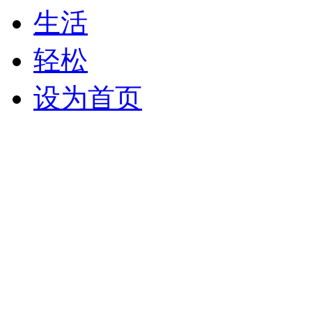
生活
轻松
设为首页