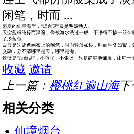
闲笔，时而 ...
盛夏的仙境海岸，“烟台蓝”最是明媚动人。
天空蓝得纯粹而深邃，像被海水洗过一般，干净得不掺一丝杂
了淡蓝色。
白云是这蓝色画布上的闲笔，时而轻薄如纱，时而堆叠如絮，
交融，分不清哪里是天，哪里是海。
这便是“烟台蓝”，不喧哗，不张扬，只是静静地铺展，让每一
收藏
邀请
上一篇：
樱桃红遍山海
下
相关分类
仙境烟台