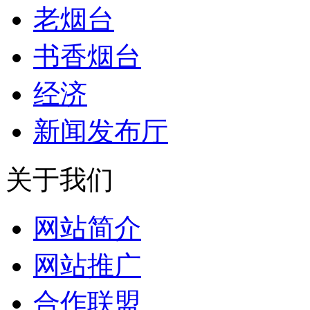
老烟台
书香烟台
经济
新闻发布厅
关于我们
网站简介
网站推广
合作联盟