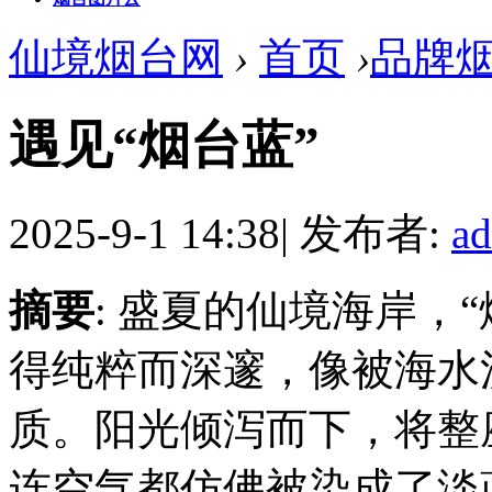
仙境烟台网
›
首页
›
品牌
遇见“烟台蓝”
2025-9-1 14:38
|
发布者:
a
摘要
: 盛夏的仙境海岸，
得纯粹而深邃，像被海水
质。阳光倾泻而下，将整
连空气都仿佛被染成了淡