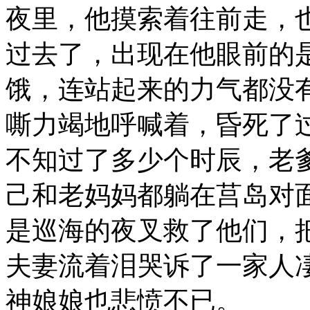
夜里，他摸索着往前走，
过去了，出现在他眼前的
饿，连站起来的力气都没
嘶力竭地呼喊着，昏死了
不知过了多少个时辰，老
己和老妈妈都躺在莒岛对面
是巡海的夜叉救了他们，
夫妻流着泪哭诉了一家人
神娘娘也悲愤不已。