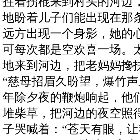
拄着拐棍来到村头的河边
地盼着儿子们能出现在那
远方出现一个身影，她的心
可每次都是空欢喜一场。
地来到河边，把老妈妈搀
“慈母招眉久盼望，爆竹声
年除夕夜的鞭炮响起，他
堆柴草，把河边的夜空照
子哭喊着：“苍天有眼，