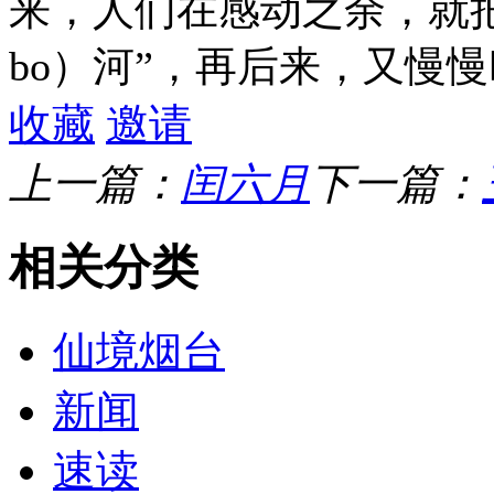
来，人们在感动之余，就
bo）河”，再后来，又慢慢
收藏
邀请
上一篇：
闰六月
下一篇：
相关分类
仙境烟台
新闻
速读