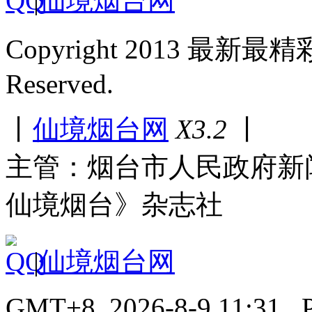
|
仙境烟台网
Copyright 2013 最新最
Reserved.
丨
仙境烟台网
X3.2
丨
主管：烟台市人民政府新
仙境烟台》杂志社
|
仙境烟台网
GMT+8, 2026-8-9 11:31 , P