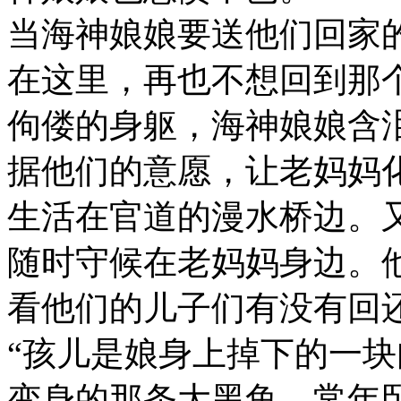
当海神娘娘要送他们回家
在这里，再也不想回到那
佝偻的身躯，海神娘娘含
据他们的意愿，让老妈妈
生活在官道的漫水桥边。
随时守候在老妈妈身边。
看他们的儿子们有没有回
“孩儿是娘身上掉下的一块
变身的那条大黑鱼，常年