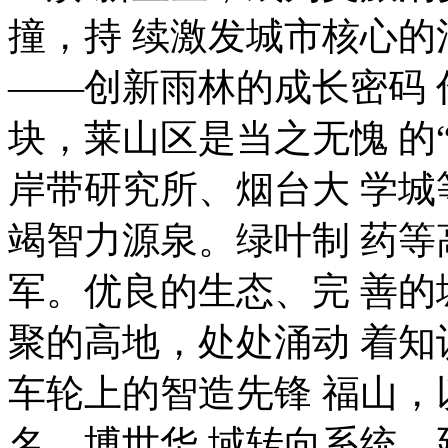
撞，持 续激发城市核心的
——创新雨林的成长密码
块，莱山区是当之无愧 的
岸带研究所、烟台大 学
竭智力源泉。绿叶制 药
军。优良的生态、完 善
聚的高地，处处涌动 着知
车轮上的智造先锋 福山，
名。博世华 域转向系统