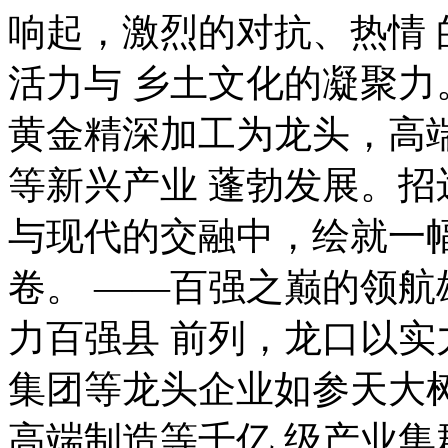
响起，激烈的对抗、热情
活力与 乡土文化的凝聚力
黄金精深加工为龙头，高
等新兴产业 蓬勃发展。招
与现代的交融中，绘就一
卷。 ——百强之巅的领航
力百强县 前列，龙口以实
集团等龙头企业如参天大
高端制造等千亿 级产业