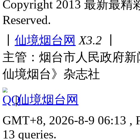
Copyright 2013 最新最
Reserved.
丨
仙境烟台网
X3.2
丨
主管：烟台市人民政府新
仙境烟台》杂志社
|
仙境烟台网
GMT+8, 2026-8-9 06:13 , P
13 queries.