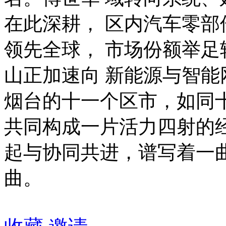
在此深耕， 区内汽车零
领先全球， 市场份额举
山正加速向 新能源与智
烟台的十一个区市，如同
共同构成一片活力四射的
起与协同共进，谱写着一曲
曲。