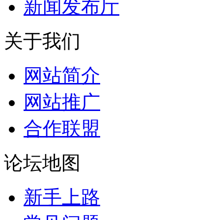
新闻发布厅
关于我们
网站简介
网站推广
合作联盟
论坛地图
新手上路