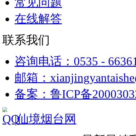
常见问题
在线解答
联系我们
咨询电话：0535 - 6636
邮箱：xianjingyantaish
备案：鲁ICP备2000303
|
仙境烟台网