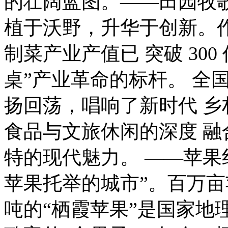
的壮阔蓝图。——田园牧
植于沃野，升华于创新。作
制菜产业产值已 突破 30
桌”产业革命的标杆。 全
扬回荡，唱响了新时代 
食品与文旅休闲的深度 
特的现代魅力。 ——苹果
苹果托举的城市”。百万亩苹
吨的“栖霞苹果”是国家地