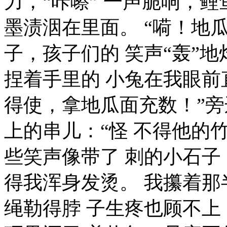
力，“咔嚓” 一声脆响，
墨渍洇在里面。 “嗬！地
子，孩子们的 笑声“轰”
捏着手里的 小兔在我眼前
得使，拿地瓜面充数！”
上的串儿：“怪 不得他的
些笑声像带了 刺的小石
得我浑身发烫。 我攥着那
绳勒得脖 子生疼也顾不