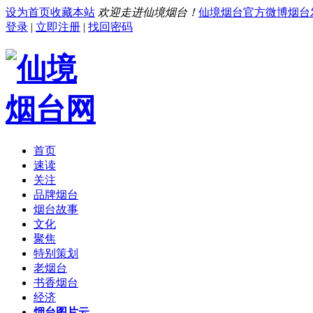
设为首页
收藏本站
欢迎走进仙境烟台！
仙境烟台官方微博
烟台
登录
|
立即注册
|
找回密码
首页
速读
关注
品牌烟台
烟台故事
文化
聚焦
特别策划
老烟台
书香烟台
经济
烟台图片云