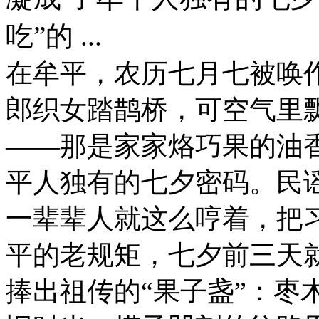
吃”的 ...
在牟平，农历七月七被唤作
郎织女踏鹊桥，可空气里
——那是家家烙巧果的油
平人独有的七夕密码。民谣
一辈辈人就这么哼着，把
平的老规矩，七夕前三天
捧出祖传的“果子盏”：枣