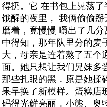
得扔。它 在书包上晃荡
饿醒的夜里， 我俩偷偷
磨着，竟慢慢 嚼出了几分
中得知，那年队里分的麦
大，母亲是连着熬了五个
面。她只想让我们兄妹多
那些扎眼的黑，原是她揉
果早换了新模样。蛋糕店
码得光鲜亮丽，小熊、奥特