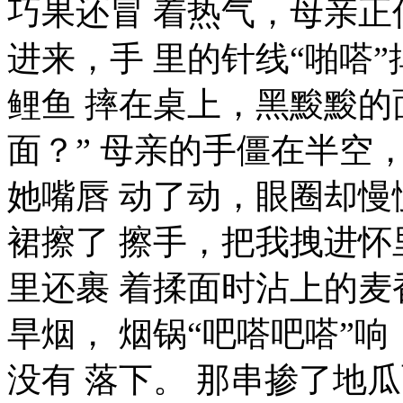
巧果还冒 着热气，母亲
进来，手 里的针线“啪嗒
鲤鱼 摔在桌上，黑黢黢的
面？” 母亲的手僵在半空
她嘴唇 动了动，眼圈却
裙擦了 擦手，把我拽进
里还裹 着揉面时沾上的
旱烟， 烟锅“吧嗒吧嗒”
没有 落下。 那串掺了地