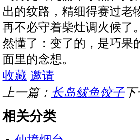
出的纹路，精细得赛过老
再不必守着柴灶调火候了
然懂了：变了的，是巧果
面里的念想。
收藏
邀请
上一篇：
长岛鲅鱼饺子
下
相关分类
仙境烟台