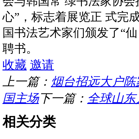
会与韩国常 绿书法家协会
心”，标志着展览正 式完
国书法艺术家们颁发了“仙
聘书。
收藏
邀请
上一篇：
烟台招远大户陈
国主场
下一篇：
全球山东
相关分类