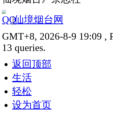
|
仙境烟台网
GMT+8, 2026-8-9 19:09 , P
13 queries.
返回顶部
生活
轻松
设为首页