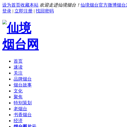
设为首页
收藏本站
欢迎走进仙境烟台！
仙境烟台官方微博
烟台
登录
|
立即注册
|
找回密码
首页
速读
关注
品牌烟台
烟台故事
文化
聚焦
特别策划
老烟台
书香烟台
经济
烟台图片云