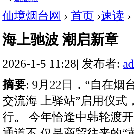
仙境烟台网
›
首页
›
速读
›
海上驰波 潮启新章
2026-1-5 11:28
|
发布者:
a
摘要
: 9月22日，“自在
交流海 上驿站”启用仪式
行。 今年恰逢中韩轮渡开
通道不 仅是商贸往来的“