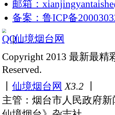
邮箱：xianjingyantaish
备案：鲁ICP备2000303
|
仙境烟台网
Copyright 2013 最新最
Reserved.
丨
仙境烟台网
X3.2
丨
主管：烟台市人民政府新
仙境烟台》杂志社