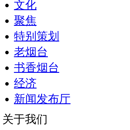
文化
聚焦
特别策划
老烟台
书香烟台
经济
新闻发布厅
关于我们