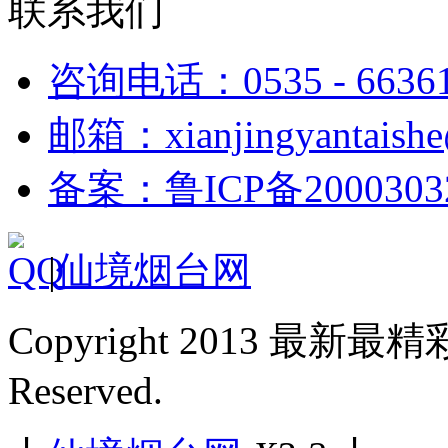
联系我们
咨询电话：0535 - 6636
邮箱：xianjingyantaish
备案：鲁ICP备2000303
|
仙境烟台网
Copyright 2013 最新最
Reserved.