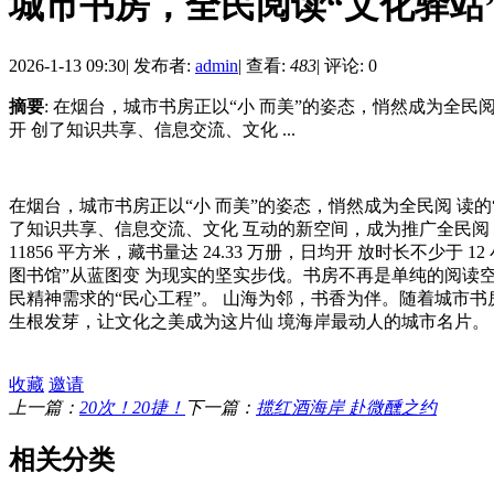
城市书房，全民阅读“文化驿站
2026-1-13 09:30
|
发布者:
admin
|
查看:
483
|
评论: 0
摘要
: 在烟台，城市书房正以“小 而美”的姿态，悄然成为全民
开 创了知识共享、信息交流、文化 ...
在烟台，城市书房正以“小 而美”的姿态，悄然成为全民阅 读的
了知识共享、信息交流、文化 互动的新空间，成为推广全民阅 读的重要载体。
11856 平方米，藏书量达 24.33 万册，日均开 放时长不少于 1
图书馆”从蓝图变 为现实的坚实步伐。书房不再是单纯的阅读空
民精神需求的“民心工程”。 山海为邻，书香为伴。随着城市书
生根发芽，让文化之美成为这片仙 境海岸最动人的城市名片。
收藏
邀请
上一篇：
20次！20捷！
下一篇：
揽红酒海岸 赴微醺之约
相关分类