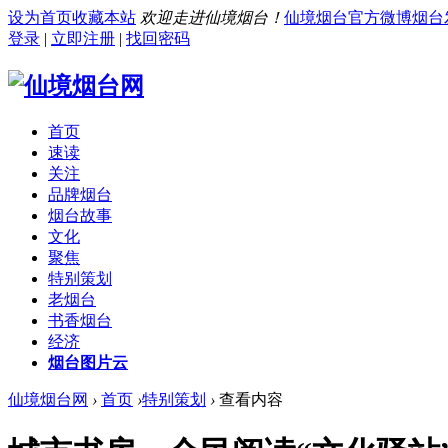
设为首页
收藏本站
欢迎走进仙境烟台！
仙境烟台官方微博
烟台
登录
|
立即注册
|
找回密码
首页
速读
关注
品牌烟台
烟台故事
文化
聚焦
特别策划
老烟台
书香烟台
经济
烟台图片云
仙境烟台网
›
首页
›
特别策划
›
查看内容