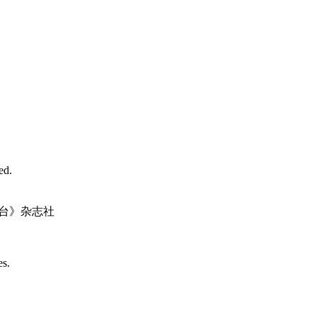
d.
台》杂志社
es.