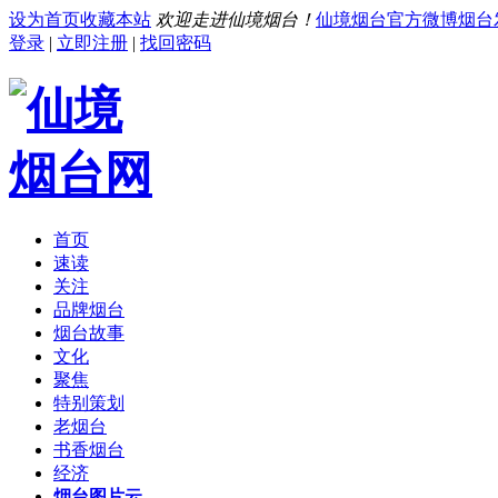
设为首页
收藏本站
欢迎走进仙境烟台！
仙境烟台官方微博
烟台
登录
|
立即注册
|
找回密码
首页
速读
关注
品牌烟台
烟台故事
文化
聚焦
特别策划
老烟台
书香烟台
经济
烟台图片云