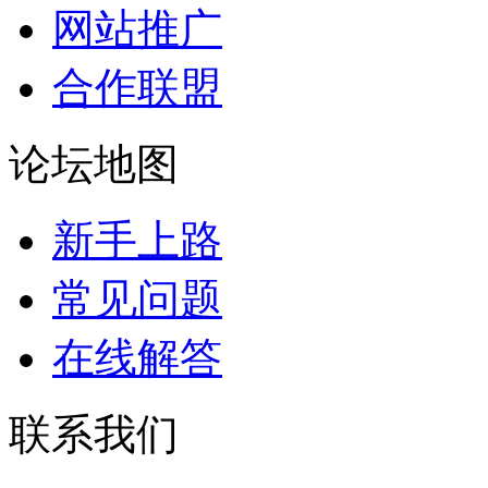
网站推广
合作联盟
论坛地图
新手上路
常见问题
在线解答
联系我们