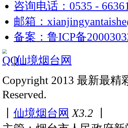
咨询电话：0535 - 6636
邮箱：xianjingyantaish
备案：鲁ICP备2000303
|
仙境烟台网
Copyright 2013 最新最
Reserved.
丨
仙境烟台网
X3.2
丨