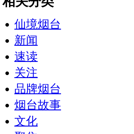
相关分类
仙境烟台
新闻
速读
关注
品牌烟台
烟台故事
文化