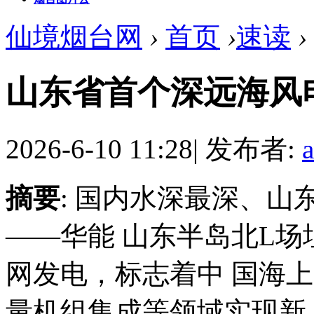
仙境烟台网
›
首页
›
速读
›
山东省首个深远海风
2026-6-10 11:28
|
发布者:
摘要
: 国内水深最深、
——华能 山东半岛北L
网发电，标志着中 国海
量机组集成等领域实现新