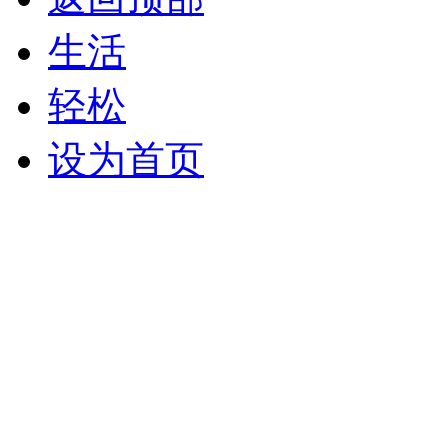
生活
轻松
设为首页