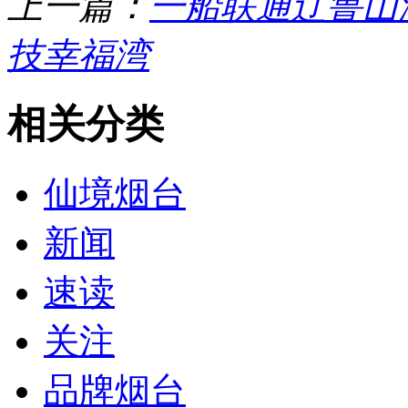
上一篇：
一船联通辽鲁山
技幸福湾
相关分类
仙境烟台
新闻
速读
关注
品牌烟台