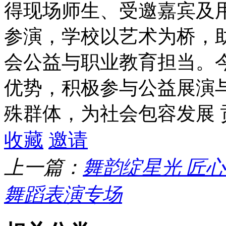
得现场师生、受邀嘉宾及
参演，学校以艺术为桥，
会公益与职业教育担当。
优势，积极参与公益展演
殊群体，为社会包容发展 
收藏
邀请
上一篇：
舞韵绽星光 匠
舞蹈表演专场