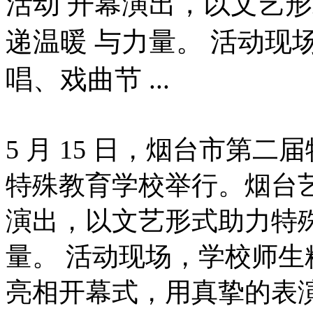
活动 开幕演出，以文艺
递温暖 与力量。 活动
唱、戏曲节 ...
5 月 15 日，烟台市第
特殊教育学校举行。烟台
演出，以文艺形式助力特
量。 活动现场，学校师
亮相开幕式，用真挚的表