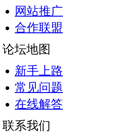
网站推广
合作联盟
论坛地图
新手上路
常见问题
在线解答
联系我们