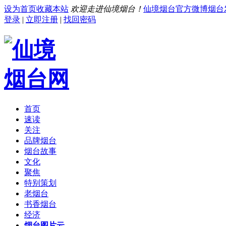
设为首页
收藏本站
欢迎走进仙境烟台！
仙境烟台官方微博
烟台
登录
|
立即注册
|
找回密码
首页
速读
关注
品牌烟台
烟台故事
文化
聚焦
特别策划
老烟台
书香烟台
经济
烟台图片云