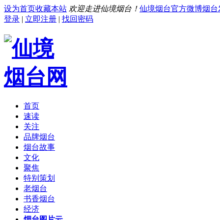
设为首页
收藏本站
欢迎走进仙境烟台！
仙境烟台官方微博
烟台
登录
|
立即注册
|
找回密码
首页
速读
关注
品牌烟台
烟台故事
文化
聚焦
特别策划
老烟台
书香烟台
经济
烟台图片云