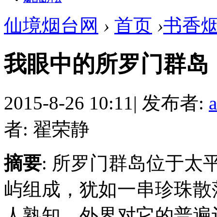
仙境烟台网
›
首页
›
书香
我眼中的所罗门群岛
2015-8-26 10:11
|
发布者:
者: 翟荣静
摘要
: 所罗门群岛位于太
屿组成，犹如一串珍珠散
人熟知，外界对它的普遍