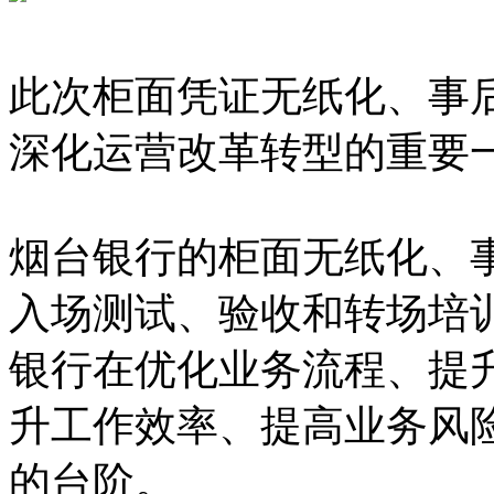
此次柜面凭证无纸化、事
深化运营改革转型的重要
烟台银行的柜面无纸化、
入场测试、验收和转场培
银行在优化业务流程、提
升工作效率、提高业务风
的台阶。