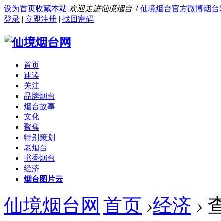
设为首页
收藏本站
欢迎走进仙境烟台！
仙境烟台官方微博
烟台
登录
|
立即注册
|
找回密码
首页
速读
关注
品牌烟台
烟台故事
文化
聚焦
特别策划
老烟台
书香烟台
经济
烟台图片云
仙境烟台网
首页
›
经济
›