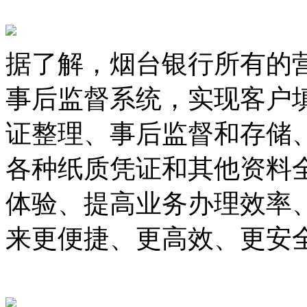
据了解，烟台银行所有的
事后监督系统，实现客户
证整理、事后监督和存储
各种纸质凭证和其他资料
体验、提高业务办理效率
来更便捷、更高效、更安