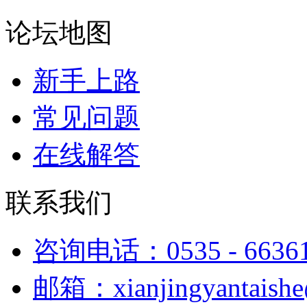
论坛地图
新手上路
常见问题
在线解答
联系我们
咨询电话：0535 - 6636
邮箱：xianjingyantaish