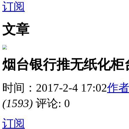
订阅
文章
烟台银行推无纸化柜
时间：2017-2-4 17:02
作者
(1593)
评论: 0
订阅