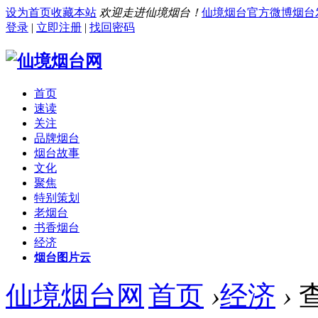
设为首页
收藏本站
欢迎走进仙境烟台！
仙境烟台官方微博
烟台
登录
|
立即注册
|
找回密码
首页
速读
关注
品牌烟台
烟台故事
文化
聚焦
特别策划
老烟台
书香烟台
经济
烟台图片云
仙境烟台网
首页
›
经济
›