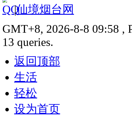
|
仙境烟台网
GMT+8, 2026-8-8 09:58 , P
13 queries.
返回顶部
生活
轻松
设为首页