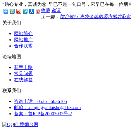
“贴心专业，真诚为您”早已不是一句口号，它早已在每一位
收藏
邀请
上一篇：
烟台银行 惠农金服栖霞市助农取
关于我们
网站简介
网站推广
合作联盟
论坛地图
新手上路
常见问题
在线解答
联系我们
咨询电话：0535 - 6636105
邮箱：xianjingyantaishe@163.com
备案：鲁ICP备20003032号-2
|
仙境烟台网