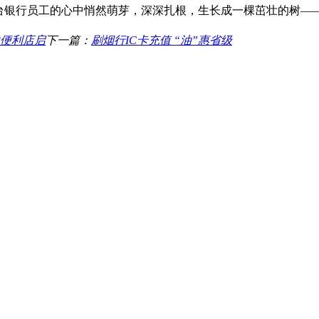
烟台银行员工的心中悄然萌芽，深深扎根，生长成一棵茁壮的树—
款便利店启
下一篇：
刷烟行IC卡充值 “油”惠省级