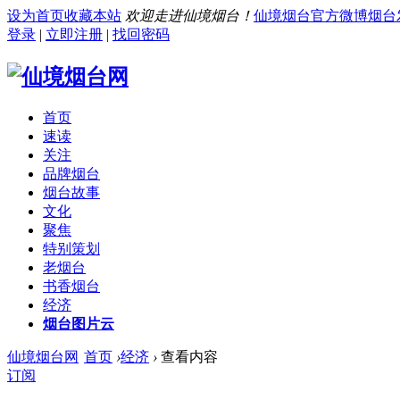
设为首页
收藏本站
欢迎走进仙境烟台！
仙境烟台官方微博
烟台
登录
|
立即注册
|
找回密码
首页
速读
关注
品牌烟台
烟台故事
文化
聚焦
特别策划
老烟台
书香烟台
经济
烟台图片云
仙境烟台网
首页
›
经济
›
查看内容
订阅