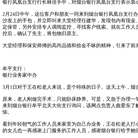
银行凤凰台支行行长林佳手中，对烟台银行凤凰台支行表示衷
2月24日中午，这位客户和朋友一同来到烟台银行凤凰台支行
沙发上的手包，并立即叫来大堂经理任建华，发现包内有现金
定保管，另外安排专人调阅监控，寻找客户线索。就在工作人
控后，确认了失主，将包物归原主。
大堂经理和保安师傅的高尚品德和拾金不昧的精神，引来了前
牟平支行：
银行业务家中办
3月1日对于王在松老人来说，是个特殊的日子。这天上午，
原来，老人刚做完手术，只能卧床静养。可是，又急于办理一
来到烟台银行牟平北关大街支行询问，该网点负责人曲爱东了
恼。
看到年轻朝气的工作人员来家里为自己办业务，王在松老人打
的女儿也一再感谢上门服务的工作人员，感谢烟台银行给予她们