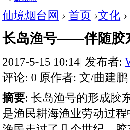
仙境烟台网
›
首页
›
文化
›
长岛渔号——伴随胶
2017-5-15 10:14
|
发布者:
评论: 0
|
原作者: 文/曲建鹏
摘要
: 长岛渔号的形成
是渔民耕海渔业劳动过程
渔民走过了几个世纪。胶