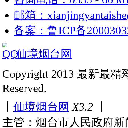
邮箱：xianjingyantaish
备案：鲁ICP备2000303
|
仙境烟台网
Copyright 2013 最新最
Reserved.
丨
仙境烟台网
X3.2
丨
主管：烟台市人民政府新