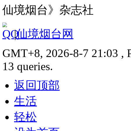
仙境烟台》杂志社
|
仙境烟台网
GMT+8, 2026-8-7 21:03 , P
13 queries.
返回顶部
生活
轻松