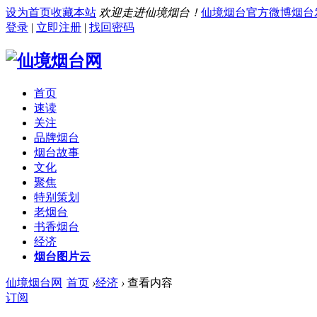
设为首页
收藏本站
欢迎走进仙境烟台！
仙境烟台官方微博
烟台
登录
|
立即注册
|
找回密码
首页
速读
关注
品牌烟台
烟台故事
文化
聚焦
特别策划
老烟台
书香烟台
经济
烟台图片云
仙境烟台网
首页
›
经济
›
查看内容
订阅