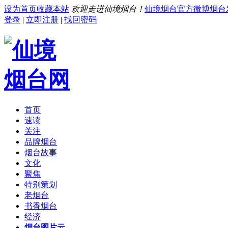
设为首页
收藏本站
欢迎走进仙境烟台！
仙境烟台官方微博
烟台
登录
|
立即注册
|
找回密码
首页
速读
关注
品牌烟台
烟台故事
文化
聚焦
特别策划
老烟台
书香烟台
经济
烟台图片云