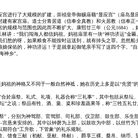
显应宫进行了大规模的扩建，崇祯皇帝御赐庙额“显应宫”（庙岛显
村建有家宫庙。道士分青居道（信奉全真教）和火居教（信奉正
规模与范围也因此而不断扩大。康熙廿三年（公元1684），妈
孙长林讲：“我们闯海人都信妈祖。妈祖庙里有一块“神功济运”金
员们愁的呀，如果粮食不能按时运送到，就有掉头之罪。忽然船
娘保佑的，神功济运！于是就拿起御笔亲手写了这四个字。”自康
海神乡”。
但是妈祖的神格又不同于一般自然神祗，她在历史上多是以“先贤”
蒸”合於庙祭。礼式、礼项、礼器合称“三礼事”，其中包括从祭
坛”之说；祭品有牲、酒、羹、粢和珍羞蔬果等，称“三牲五礼廿
与祭”，分别为神驾部、官驾部、司礼部、仪卫部、鼓生部、乐生
悬来安排的。其中以钟磬为上部，以鼓吹为中部，以丝竹为下部“
以期符合“工升歌，下管象”的礼乐规制。
牲、馈食三献（初献、亚献、终献）、爵享三裸、奠帛、纳币、