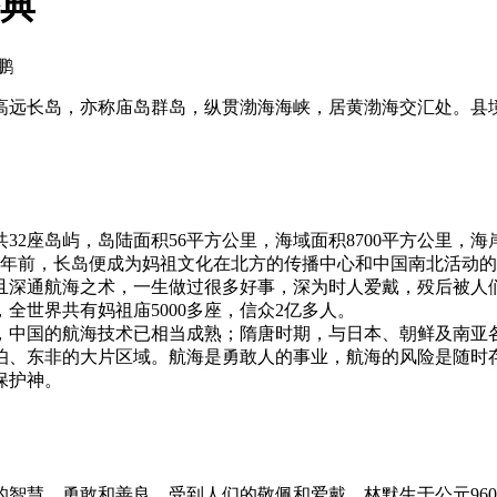
祭典
鹏
/高远长岛，亦称庙岛群岛，纵贯渤海海峡，居黄渤海交汇处。县境共
2座岛屿，岛陆面积56平方公里，海域面积8700平方公里，海岸
87年前，长岛便成为妈祖文化在北方的传播中心和中国南北活动
且深通航海之术，一生做过很多好事，深为时人爱戴，殁后被人
全世界共有妈祖庙5000多座，信众2亿多人。
，中国的航海技术已相当成熟；隋唐时期，与日本、朝鲜及南亚
伯、东非的大片区域。航海是勇敢人的事业，航海的风险是随时
保护神。
智慧、勇敢和善良，受到人们的敬佩和爱戴。林默生于公元960