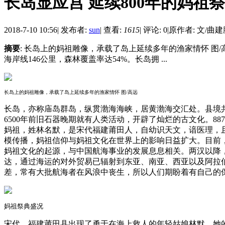
长岛显应宫 延续800年的妈祖
2018-7-10 10:56
|
发布者:
sun
|
查看:
1615
|
评论: 0
|
原作者: 文/曲建
摘要
: 长岛上的妈祖雕像，承载了岛上延续多年的渔家情怀 图
海岸线146公里，森林覆盖率达54%。长岛拥 ...
长岛上的妈祖雕像，承载了岛上延续多年的渔家情怀 图/高远
长岛，亦称庙岛群岛，纵贯渤海海峡，居黄渤海交汇处。县境共3
6500年前旧石器晚期就有人类活动，开辟了灿烂的古文化。8
妈祖，姓林名默，是宋代福建莆田人，自幼识天文，谙医理，
模传播，妈祖信仰与妈祖文化在世界上的影响日益扩大。目前，
妈祖文化的起源，与中国航海事业的发展息息相关。两汉以降
达，通过海运的对外贸易已辐射到东亚、南亚、西亚以及阿拉
差，常有大批航海者在风浪中丧生，所以人们期盼着有自己的
妈祖祭典盛况
宋代，福建莆田县出现了勇于在海上救人的年轻姑娘林默，她的