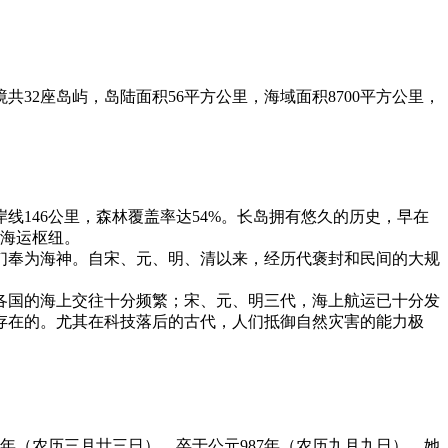
32座岛屿，岛陆面积56平方公里，海域面积8700平方公里，
线146公里，森林覆盖率达54%。长岛拥有悠久的历史，早在
的海运枢纽。
们奉为海神。自宋、元、明、清以来，经历代褒封和民间的大规
各国的海上交往十分频繁；宋、元、明三代，海上航运已十分发
存在的。尤其在科技落后的古代，人们抵御自然灾害的能力极
年（农历三月廿三日），卒于公元987年（农历九月九日）。她