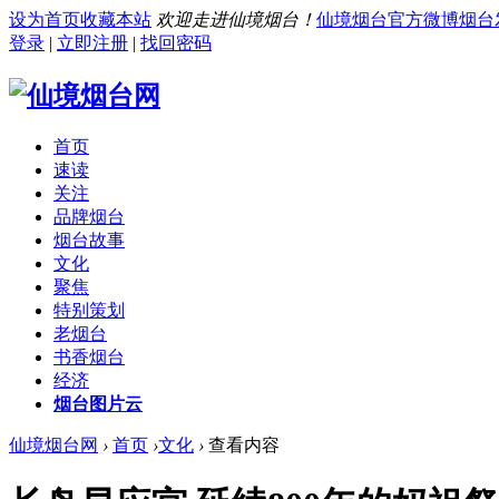
设为首页
收藏本站
欢迎走进仙境烟台！
仙境烟台官方微博
烟台
登录
|
立即注册
|
找回密码
首页
速读
关注
品牌烟台
烟台故事
文化
聚焦
特别策划
老烟台
书香烟台
经济
烟台图片云
仙境烟台网
›
首页
›
文化
›
查看内容