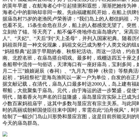
的英年早逝，在航海者心中引起猜测和遐想，渐渐把她传为神
海者心中的影响却非同一般。先由福建船民开始，在船上供牌
据庙岛村75岁的老渔民卢荣善讲：“我们岛上的人都信妈祖，
也看不见。15条生命危在旦夕，船上的人都感觉无望了。突然
立刻给了锚。等天亮了，船不偏不倚地停在庙岛塘内”。宋高宗
人”、“天妃”、“天后”到“天上圣母”，并列入国家祀典。随
妈祖崇拜是一种文化现象，妈祖文化已成为整个人类文化的组
“妈祖祭典”起源于早期的春、秋祭祀活动。而这一活动，约
南、北腔名班，在庙岛搭台唱戏。最多时，戏棚达四五十座之多
各船帮中流传一句俗话，天津海口有一座好庙岛，宝刹多间，娘
月二十三”娘娘诞辰（春祠）、“九月九”祭神（秋尝）等祭典活
起初，“妈祖祭祀”是海岛渔民以一家一户为单位，自发的在
据文献记载，在清代，庙岛人口最多时达2000人，岛上建有
帮船，大批聚集于庙岛。元代，由于海运的进一步繁盛，促使“
明代，随着香火与声名的日益隆盛，庙岛显应宫实际上已成为
小数百家妈祖庙宇，这其中多数与显应宫有宗主关系。与此同
时的高丽或朝鲜国使臣往来中国时，常需在此“泊舟候风”，时
绘制了一幅沙门岛山川形势和显应宫图，这是目前所能见到的明
今天的庙岛群岛。