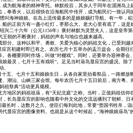
，成为航海者的精神寄托。林默殁后，其乡人于同年在湄洲岛上
位，奉香火，以后很快在沿海船民中传开，成为船民们一致认同
习惯叫海神娘娘。在岛上流传最多的是娘娘赐灯导航。有一年，砣
，船的正前方有一盏小红灯，枣那么大。老大心里有底了，这是娘
绍兴二十六年（公元1156年）褒封林默为灵慧夫人，这是皇帝第
着历代王朝的不断褒封，妈祖的声名与地位也越来越高。
成部分。这种以和平、勇敢、关爱为核心的妈祖文化，已受到越
在显应宫初建时即已有之。农历七月十五举办的盂兰盆会，会期往
。各棚要同时作场，叫做“对棚戏”。同时，还要举办迎神赛会、
娘最灵，七月十五有戏听”。足见当时庙岛显应宫的盛况。除了“
动。
正月十五、七月十五和娘娘生日，从各自家里抬着祭品，一路燃放
福建、潮汕、山峡三家会馆。每年农历七月十五日前后，南方粤
妈祖祭典”活动更具规模。
北方地区的妈祖祖庙，有“天妃北庭”之称。当时，正值妈祖信仰
时，长岛显应宫的影响也随着中外文化的交流远播到了朝鲜、日
间最长时，达数月之久。使臣们每到此地，常要“赍国书牲帛，诣
代显应宫的图像资料。也就是从这个时候起，“海神娘娘庙岛”的