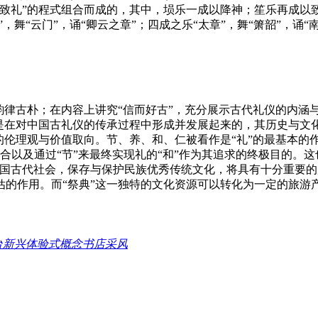
致礼”的程式组合而成的，其中，埙乐一成以降神；笙乐再成以致
舞“云门”，诵“卿云之章”；四成之乐“太章”，舞“箫韶”，诵“南
韵律古朴；在内容上讲究“信而好古”，充分展示古代礼仪的内涵
”是在对中国古礼仪的传承过程中形成并发展起来的，其历史与文
的伦理观与价值取向。节、养、和、仁被看作是“礼”的最基本的
有机结合以及通过“节”来最终实现礼的“和”作为其追求的终极目的
中国古代社会，保存与保护民族优秀传统文化，将具有十分重要
估的作用。而“祭典”这一独特的文化资源可以转化为一定的旅游
台新兴体验式概念书店采风