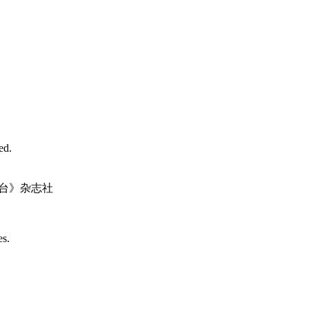
d.
台》杂志社
es.