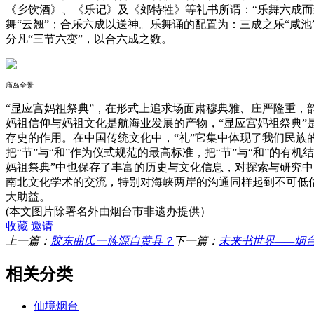
《乡饮酒》、《乐记》及《郊特牲》等礼书所谓：“乐舞六成而
舞“云翘”；合乐六成以送神。乐舞诵的配置为：三成之乐“咸池”，
分凡“三节六变”，以合六成之数。
庙岛全景
“显应宫妈祖祭典”，在形式上追求场面肃穆典雅、庄严隆重，
妈祖信仰与妈祖文化是航海业发展的产物，“显应宫妈祖祭典
存史的作用。在中国传统文化中，“礼”它集中体现了我们民族
把“节”与“和”作为仪式规范的最高标准，把“节”与“和”的
妈祖祭典”中也保存了丰富的历史与文化信息，对探索与研究
南北文化学术的交流，特别对海峡两岸的沟通同样起到不可低
大助益。
(本文图片除署名外由烟台市非遗办提供）
收藏
邀请
上一篇：
胶东曲氏一族源自黄县？
下一篇：
未来书世界——烟
相关分类
仙境烟台