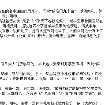
应宫的名字遂由此而来）。同时“赐庙田九十亩”，以供祭祀，并
一教）两种。
祖被晋封为“天后”并诏“天下春秋谕祭”。 咸丰皇帝曾因贡船在
匾。听祖父讲，据说这四个字是咸丰皇帝御笔亲题。清咸丰年
夫来报，说船动了，是海水流到河道里了，大船从河道一直上了
熙卅年（公元1691）开始，历经乾隆、嘉庆、道光几朝的多
的面目为人们所祟拜的，加上她世受皇封并享受庙祠，因此“妈
坛、祭器、祭品到内容、行止、禁忌等整个礼仪形式与过程：祭坛
八品”；祭器也叫礼器，由鼎、簋、俎、豆、爵、篚、壶、觯、
部、雩舞生部、有司部、役使部。“歌舞爵献”是祭祀中的主要礼
三部雍合，八音克谐”“八佾舞”也叫做“羽舞”或“文舞”。舞
望燎、颂祝、俯赞、送神等礼项鼓乐歌舞部分，依《大射仪》、