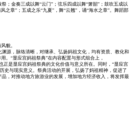
祭；金奏三成以舞“云门”；弦乐四成以舞“箫韶”；鼓吹五成以
风之章”；五成之乐“九夏”，舞“云翘”，诵“海水之章”。舞蹈部
与风貌。
化渊源，脉络清晰，对继承、弘扬妈祖文化，均有资质、教化和
作用。“显应宫妈祖祭典”在内容配置与形式组合上，
。这也正是显应宫妈祖祭典的文化价值与意义所在。同时，“显应宫
的历史与现实意义。祭典活动的开展，弘扬了妈祖精神，促进了
产品，对推动地方旅游业的发展，增加地方经济收入，将发挥最