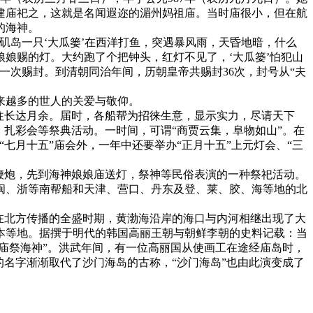
建庙祀之，这就是名闻遐迩的湄州妈祖庙。当时庙很小，但在航
的海神。
矶岛一只‘大瓜篓’在西洋打鱼，突遇暴风雨，天昏地暗，什么
娘赐的灯。大约跑了个把钟头，红灯不见了，‘大瓜篓’怕犯山
一次赐封。到清朝同治年间，历朝皇帝共赐封36次，封号从“夫
来越多的世人的关爱与敬仰。
往长达月余。届时，各船帮为招徕生意，显示实力，尽请天下
扎彩会等祭典活动。一时间，可谓“商贾云集，阜物如山”。在
七月十五”庙会外，一年中还要举办“正月十五”上元灯会、“三
鞭炮，先到海神娘娘庙送灯，祭神等民俗表演的一种祭祀活动。
、闽、浙等南帮船和天津、营口、丹东及登、莱、胶、海等地的北
在北方传播的全盛时期，黄渤海沿岸的海口与内河相继出现了大
本等地。据撰于明代的韩国高丽王朝与朝鲜李朝的史料记载：当
庙祭海神”。洪武年间，有一位高丽国从使画工在途经庙岛时，
名字渐渐取代了沙门海岛的古称，“沙门海岛”也由此演变成了