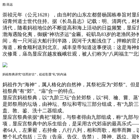
图/高远
崇祯元年（公元1628），由当时的山东左都督杨国栋奉旨对
诏青州道士世代住持。据《长岛县志》记载：明、清两代，村
清代，随着妈祖地位的不断提高和海上活动的日益频繁，显应宫的
渤海遇险化夷，御赐“神功济运”金匾。砣矶岛83岁的老渔民
间，有一只河运大船行到半路，因河干大船浅住了，押粮的官
海道，粮食顺利送到北京。咸丰皇帝知道这事便说：这是海神娘
次修葺，庙岛显应宫越发巍峨壮观，被人们称为“八闳福主”“北
妈祖祭典讲究“信而好古”，处处彰显“礼”的内涵
妈祖作为“海神”，属人格化的自然神，其祭祀应为“郊祭”。
祖祭典”有“郊”、“庙”合一的特点。
显应宫妈祖祭典，以“九阶三坛”合於郊祭，以“祠、禴、嘗、
是郊祭用的坛场，由神坛、祭坛和雩坛三部分组成，有“九阶三
盍、敦、鉴、洗十二器组成。
显应宫祭典依据“典祀”规制，与祭者得由九部组成，称“九部
项，显应宫祭典中的乐生组合，是采用古代郊庙的最高乐式——宫
者64人，左秉翟，右持龠，八行八列，相和而歌，相率而舞，
整个礼式包括：三告（告庙、告仪、告禁）、降神、践位、迎