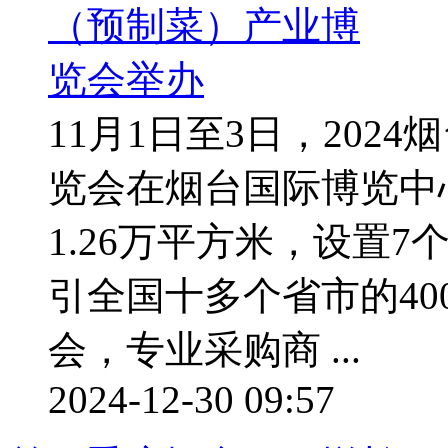
11月1日至3日，20
览会在烟台国际博览中
1.26万平方米，设置7
引全国十多个省市的4
会，专业采购商 ...
2024-12-30 09:57