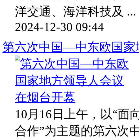
洋交通、海洋科技及 ...
2024-12-30 09:44
第六次中国—中东欧国家
10月16日上午，以“
合作”为主题的第六次