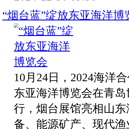
“烟台蓝”绽放东亚海洋博
10月24日，2024海
东亚海洋博览会在青岛
行，烟台展馆亮相山东
备、能源矿产、现代渔