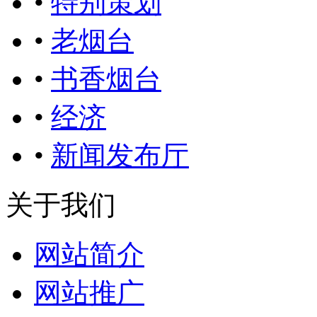
•
特别策划
•
老烟台
•
书香烟台
•
经济
•
新闻发布厅
关于我们
网站简介
网站推广