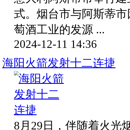
式。烟台市与阿斯蒂市
萄酒工业的发源 ...
2024-12-11 14:36
海阳火箭发射十二连捷
8月29日，伴随着火