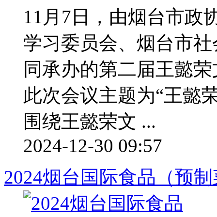
11月7日，由烟台市
学习委员会、烟台市社
同承办的第二届王懿荣
此次会议主题为“王懿
围绕王懿荣文 ...
2024-12-30 09:57
2024烟台国际食品（预