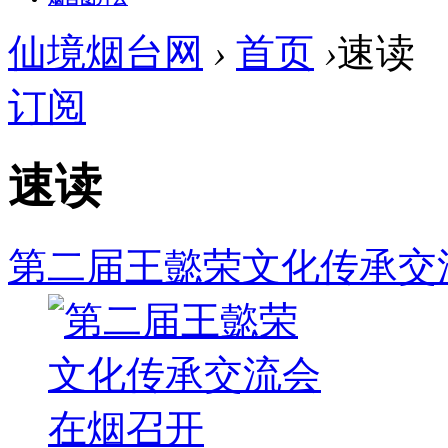
仙境烟台网
›
首页
›
速读
订阅
速读
第二届王懿荣文化传承交