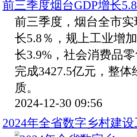
前三季度烟台GDP增长5.
前三季度，烟台全市实现
长5.8％，规上工业增
长3.9%，社会消费品
完成3427.5亿元，
质。
2024-12-30 09:56
2024年全省数字乡村建