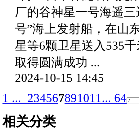
厂的谷神星一号海遥三
号”海上发射船，在山东
星等6颗卫星送入535
取得圆满成功 ...
2024-10-15 14:45
1 ...
2
3
4
5
6
7
8
9
10
11
... 64
相关分类