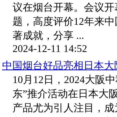
议在烟台开幕。会议开
题，高度评价12年来
著成就，分享 ...
2024-12-11 14:52
中国烟台好品亮相日本大
10月12日，2024大
东”推介活动在日本大
产品尤为引人注目，成