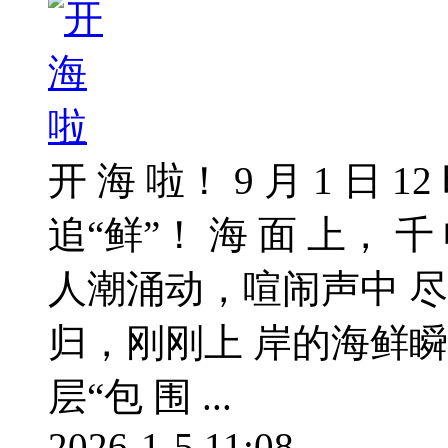
开 海 啦！ 9 月 1 日 
追“鲜”！ 海 面 上， 
人潮涌动，喧闹声中 
归，刚刚上 岸的海鲜
层“包 围 ...
2026-1-5 11:08