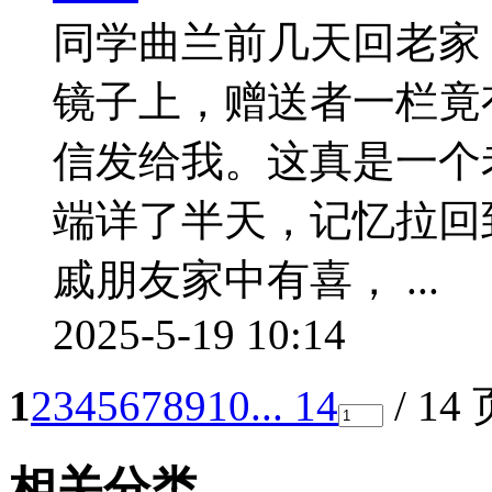
同学曲兰前几天回老家
镜子上，赠送者一栏竟
信发给我。这真是一个
端详了半天，记忆拉回
戚朋友家中有喜， ...
2025-5-19 10:14
1
2
3
4
5
6
7
8
9
10
... 14
/ 14
相关分类