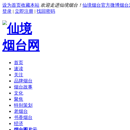
设为首页
收藏本站
欢迎走进仙境烟台！
仙境烟台官方微博
烟台
登录
|
立即注册
|
找回密码
首页
速读
关注
品牌烟台
烟台故事
文化
聚焦
特别策划
老烟台
书香烟台
经济
烟台图片云