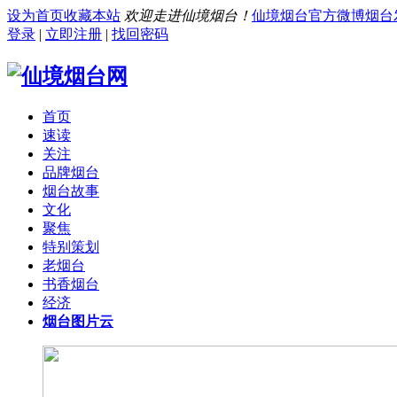
设为首页
收藏本站
欢迎走进仙境烟台！
仙境烟台官方微博
烟台
登录
|
立即注册
|
找回密码
首页
速读
关注
品牌烟台
烟台故事
文化
聚焦
特别策划
老烟台
书香烟台
经济
烟台图片云