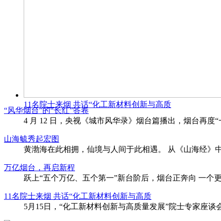
11名院士来烟 共话“化工新材料创新与高质
“风华烟台”的“长红”答卷
4 月 12 日，央视《城市风华录》烟台篇播出，烟台再度
山海毓秀起宏图
黄渤海在此相拥，仙境与人间于此相遇。 从《山海经》
万亿烟台，再启新程
跃上“五个万亿、五个第一”新台阶后，烟台正奔向 一个更重要
11名院士来烟 共话“化工新材料创新与高质
5月15日，“化工新材料创新与高质量发展”院士专家座谈