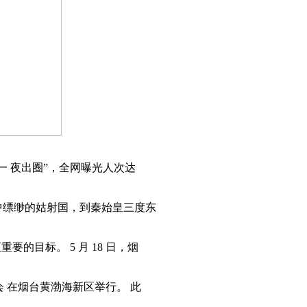
“一 夜出圈”，全网曝光人次达
中缥缈的姑射国，到秦始皇三度东
的目标。 5 月 18 日，烟
会 在烟台黄渤海新区举行。 此