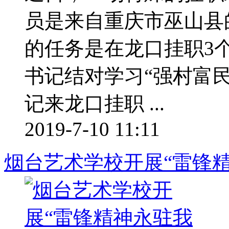
员是来自重庆市巫山县
的任务是在龙口挂职3
书记结对学习“强村富
记来龙口挂职 ...
2019-7-10 11:11
烟台艺术学校开展“雷锋