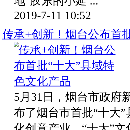
地“胶东的小延 ...
2019-7-11 10:52
传承+创新！烟台公布首批
5月31日，烟台市政
布了烟台市首批“十大”
化创意产业、“十大”