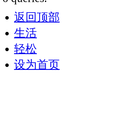
返回顶部
生活
轻松
设为首页