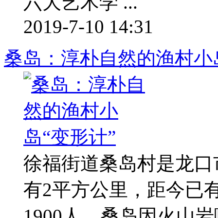
六大艺术学 ...
2019-7-10 14:31
桑岛：淳朴自然的渔村小岛
徐福街道桑岛村是龙口
有2平方公里，距今已有
1900人。桑岛因火山