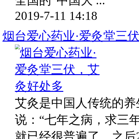
全国的“中国大 ...
2019-7-11 14:18
烟台爱心药业·爱灸堂三
艾灸是中国人传统的养
说：“七年之病，求三
就已经很普遍了。之后2