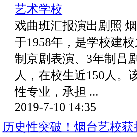
戏曲班汇报演出剧照 
于1958年，是学校建
制京剧表演、3年制吕剧
人，在校生近150人
性专业，承担 ...
2019-7-10 14:35
历史性突破！烟台艺校获