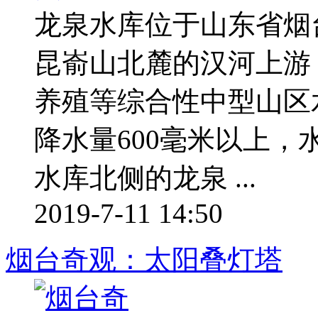
龙泉水库位于山东省烟
昆嵛山北麓的汉河上游
养殖等综合性中型山区
降水量600毫米以上，
水库北侧的龙泉 ...
2019-7-11 14:50
烟台奇观：太阳叠灯塔