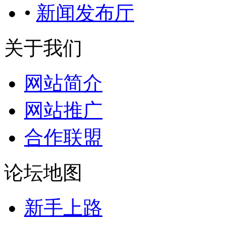
•
新闻发布厅
关于我们
网站简介
网站推广
合作联盟
论坛地图
新手上路