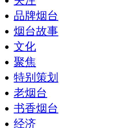
关注
品牌烟台
烟台故事
文化
聚焦
特别策划
老烟台
书香烟台
经济