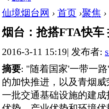
仙境烟台网
›
首页
›
聚焦
›
烟台：抢搭FTA快车
2016-3-11 15:19
|
发布者:
摘要
: "随着国家'一带
的加快推进，以及青烟威
一批交通基础设施的建成
优势、产业优势和环境优