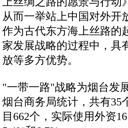
上丝绸之路的愿景与行动
从而一举站上中国对外开
作为古代东方海上丝路的起
家发展战略的过程中，具
放等多方优势。
"一带一路"战略为烟台发
烟台商务局统计，共有35
目662个，实际使用外资1