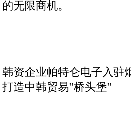
的无限商机。
韩资企业帕特仑电子入驻
打造中韩贸易"桥头堡"