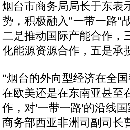
烟台市商务局局长于东表
势，积极融入"一带一路"
二是推动国际产能合作，
化能源资源合作，五是承
"烟台的外向型经济在全
在欧美还是在东南亚甚至
作，对'一带一路'的沿线
商务部西亚非洲司副司长