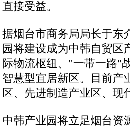
直接受益。
据烟台市商务局局长于东
园将建设成为中韩自贸区
际物流枢纽、"一带一路"
智慧型宜居新区。目前产
区、先进制造产业区、现
中韩产业园将立足烟台资