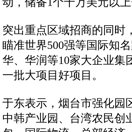
动，储备1个千万美元以
突出重点区域招商的同时
瞄准世界500强等国际知
华、华润等10家大企业集
一批大项目好项目。
于东表示，烟台市强化园
中韩产业园、台湾农民创