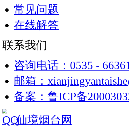
常见问题
在线解答
联系我们
咨询电话：0535 - 6636
邮箱：xianjingyantaish
备案：鲁ICP备2000303
|
仙境烟台网