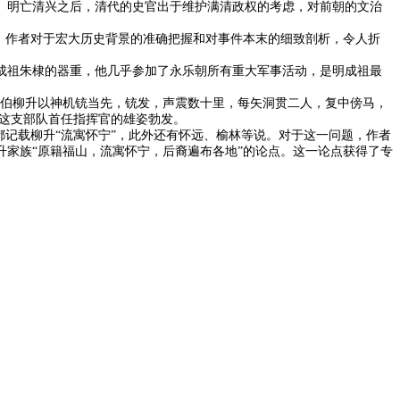
。明亡清兴之后，清代的史官出于维护满清政权的考虑，对前朝的文治
。作者对于宏大历史背景的准确把握和对事件本末的细致剖析，令人折
成祖朱棣的器重，他几乎参加了永乐朝所有重大军事活动，是明成祖最
远伯柳升以神机铳当先，铳发，声震数十里，每矢洞贯二人，复中傍马，
为这支部队首任指挥官的雄姿勃发。
都记载柳升“流寓怀宁”，此外还有怀远、榆林等说。对于这一问题，作者
家族“原籍福山，流寓怀宁，后裔遍布各地”的论点。这一论点获得了专