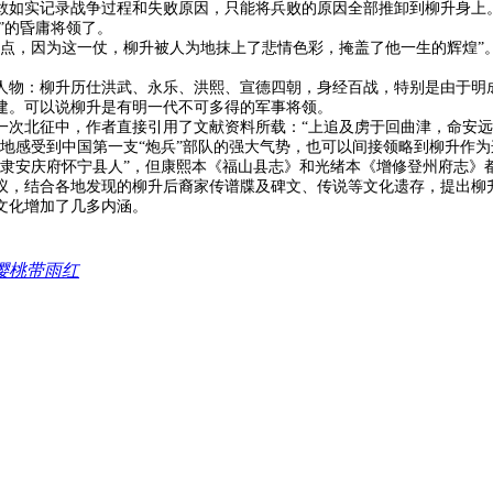
敢如实记录战争过程和失败原因，只能将兵败的原因全部推卸到柳升身上
”的昏庸将领了。
顶点，因为这一仗，柳升被人为地抹上了悲情色彩，掩盖了他一生的辉煌”
人物：柳升历仕洪武、永乐、洪熙、宣德四朝，身经百战，特别是由于明
建。可以说柳升是有明一代不可多得的军事将领。
一次北征中，作者直接引用了文献资料所载：“上追及虏于回曲津，命安
地感受到中国第一支“炮兵”部队的强大气势，也可以间接领略到柳升作
隶安庆府怀宁县人”，但康熙本《福山县志》和光绪本《增修登州府志》
议，结合各地发现的柳升后裔家传谱牒及碑文、传说等文化遗存，提出柳升
文化增加了几多内涵。
樱桃带雨红