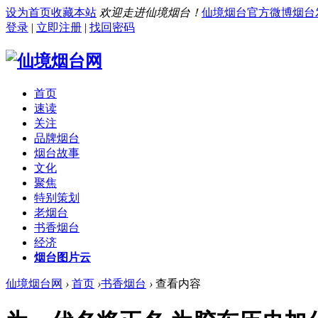
设为首页
收藏本站
欢迎走进仙境烟台！
仙境烟台官方微博
烟台
登录
|
立即注册
|
找回密码
首页
速读
关注
品牌烟台
烟台故事
文化
聚焦
特别策划
老烟台
书香烟台
经济
烟台图片云
仙境烟台网
›
首页
›
书香烟台
›
查看内容