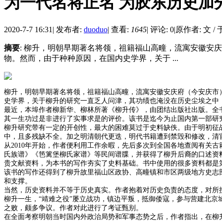
为一代名将正名 为胶东历史加
2020-7-7 16:31
|
发布者:
duoduo
|
查看:
1645
|
评论: 0
|
原作者: 文 /
摘要
: 柳升，明朝早期著名将领，祖籍福山高疃，流寓安徽
物。然而，由于种种原因，在国内史学界，关于 ...
柳升，明朝早期著名将领，祖籍福山高疃，流寓安徽安庆府（今安庆市
史学界，关于柳升的研究一直乏人问津，其功绩也淹没在历史尘埃之中
最近，本埠作者柳新华、柳林所著《柳升传》，由团结出版社出版。全
其一生功过是非进行了实事求是的评价。该书是迄今为止国内第一部研
柳升研究带有一定的开创性，最大的困难莫过于史料缺佚。由于明初征
中，且多残缺不全。加之明清朝代更迭，明代书籍遭到禁毁和修改，清
从2010年开始，作者便利用工作余暇，先后多次到全国各地查阅有关
氏族谱》《笆篱堡柳氏家谱》等民间谱牒，并获得了柳升后裔的口述资
贵文献资料，为本书的写作夯实了史料基础。书中使用的很多资料都是
该书的写作还得到了柳升故里福山区政协、高疃镇和市区两级地方史志
和支撑。
当然，历史资料并不等于历史真实。作者抱着对历史负责的态度，对所
柳升一生，“靖难之役”屡立战功，镇边平叛，抵御倭寇，参与营建北京
之败，颇多争议。作者对此进行了考证甄别。
在全面考察明朝当时国内外政治局势和军事态势之后，作者指出，在柳