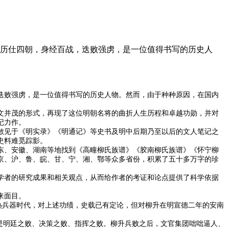
升历仕四朝，身经百战，迭败强虏，是一位值得书写的历史人
迭败强虏，是一位值得书写的历史人物。然而，由于种种原因，在国内
文并茂的形式，再现了这位明朝名将的曲折人生历程和卓越功勋，并对
记力作。
散见于《明实录》《明通记》等史书及明中后期乃至以后的文人笔记之
史料难觅踪影。
山东、安徽、湖南等地找到《高疃柳氏族谱》《胶南柳氏族谱》《怀宁柳
京、沪、鲁、皖、甘、宁、湘、鄂等众多省份，积累了五十多万字的珍
学者的研究成果和相关观点，从而给作者的考证和论点提供了科学依据
来面目。
国热兵器时代，对上述功绩，史载已有定论，但对柳升在明宣德二年的安南
是明廷之败、决策之败、指挥之败。柳升兵败之后，文官集团咄咄逼人、