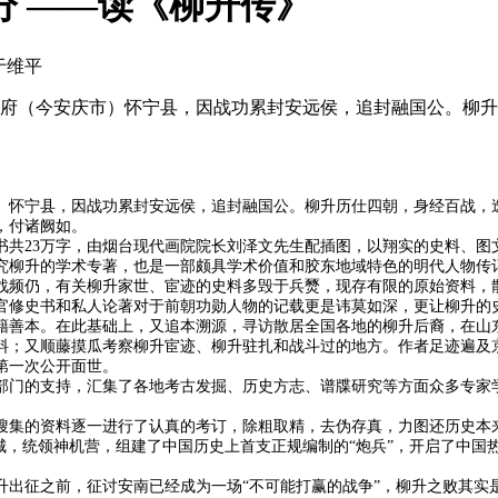
分 ——读《柳升传》
 于维平
安庆府（今安庆市）怀宁县，因战功累封安远侯，追封融国公。柳
）怀宁县，因战功累封安远侯，追封融国公。柳升历仕四朝，身经百战，
，付诸阙如。
书共23万字，由烟台现代画院院长刘泽文先生配插图，以翔实的史料、图
究柳升的学术专著，也是一部颇具学术价值和胶东地域特色的明代人物传
战频仍，有关柳升家世、宦迹的史料多毁于兵燹，现存有限的原始资料，
官修史书和私人论著对于前朝功勋人物的记载更是讳莫如深，更让柳升的
古籍善本。在此基础上，又追本溯源，寻访散居全国各地的柳升后裔，在
料；又顺藤摸瓜考察柳升宦迹、柳升驻扎和战斗过的地方。作者足迹遍及
第一次公开面世。
部门的支持，汇集了各地考古发掘、历史方志、谱牒研究等方面众多专家
搜集的资料逐一进行了认真的考订，除粗取精，去伪存真，力图还历史本
城，统领神机营，组建了中国历史上首支正规编制的“炮兵”，开启了中
升出征之前，征讨安南已经成为一场“不可能打赢的战争”，柳升之败其实