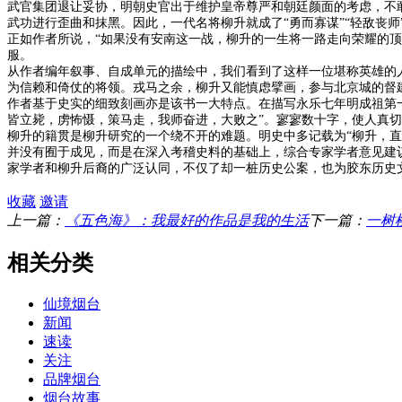
武官集团退让妥协，明朝史官出于维护皇帝尊严和朝廷颜面的考虑，不
武功进行歪曲和抹黑。因此，一代名将柳升就成了“勇而寡谋”“轻敌丧师
正如作者所说，“如果没有安南这一战，柳升的一生将一路走向荣耀的
服。
从作者编年叙事、自成单元的描绘中，我们看到了这样一位堪称英雄的
为信赖和倚仗的将领。戎马之余，柳升又能慎虑擘画，参与北京城的督
作者基于史实的细致刻画亦是该书一大特点。在描写永乐七年明成祖第
皆立毙，虏怖慑，策马走，我师奋进，大败之”。寥寥数十字，使人真切
柳升的籍贯是柳升研究的一个绕不开的难题。明史中多记载为“柳升，直
并没有囿于成见，而是在深入考稽史料的基础上，综合专家学者意见建
家学者和柳升后裔的广泛认同，不仅了却一桩历史公案，也为胶东历史
收藏
邀请
上一篇：
《五色海》：我最好的作品是我的生活
下一篇：
一树
相关分类
仙境烟台
新闻
速读
关注
品牌烟台
烟台故事