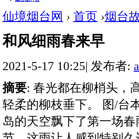
仙境烟台网
›
首页
›
烟台
和风细雨春来早
2021-5-17 10:25
|
发布者:
摘要
: 春光都在柳梢头
轻柔的柳枝垂下。 图/台
岛的天空飘下了第一场春
节，这雨让人感到特别久