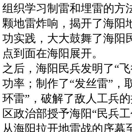
组织学习制雷和埋雷的方
颗地雷炸响，揭开了海阳
功实践，大大鼓舞了海阳
点到面在海阳展开。
之后，海阳民兵发明了“飞
功率；制作了“发丝雷”，
环雷”，破解了敌人工兵的
区政治部授予海阳“民兵工
从海阳拉开地雷战的序幕至