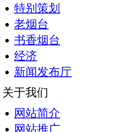
特别策划
老烟台
书香烟台
经济
新闻发布厅
关于我们
网站简介
网站推广