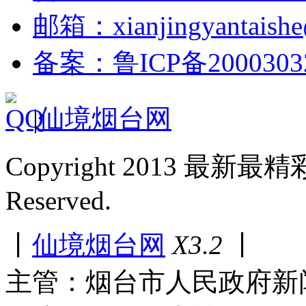
邮箱：xianjingyantaish
备案：鲁ICP备2000303
|
仙境烟台网
Copyright 2013 最新最
Reserved.
丨
仙境烟台网
X3.2
丨
主管：烟台市人民政府新