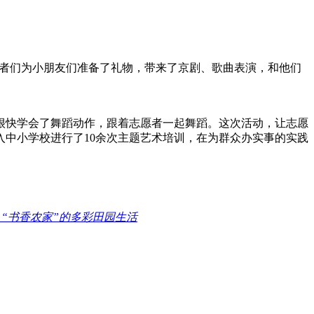
愿者们为小朋友们准备了礼物，带来了京剧、歌曲表演，和他们
很快学会了舞蹈动作，跟着志愿者一起舞蹈。这次活动，让志愿
中小学校进行了10余次主题艺术培训，在为群众办实事的实践
“书香农家”的多彩田园生活