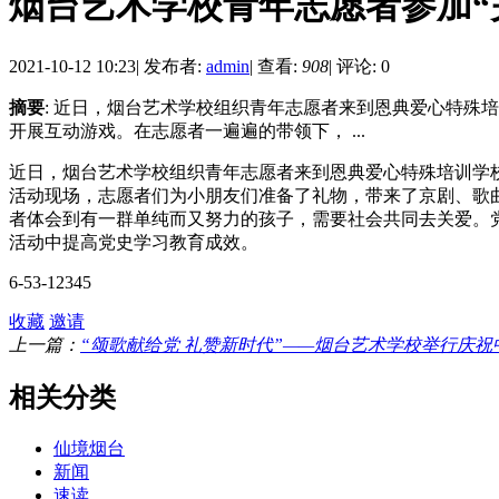
烟台艺术学校青年志愿者参加“
2021-10-12 10:23
|
发布者:
admin
|
查看:
908
|
评论: 0
摘要
: 近日，烟台艺术学校组织青年志愿者来到恩典爱心特殊
开展互动游戏。在志愿者一遍遍的带领下， ...
近日，烟台艺术学校组织青年志愿者来到恩典爱心特殊培训学校
活动现场，志愿者们为小朋友们准备了礼物，带来了京剧、歌
者体会到有一群单纯而又努力的孩子，需要社会共同去关爱。
活动中提高党史学习教育成效。
6-53-12345
收藏
邀请
上一篇：
“颂歌献给党 礼赞新时代”——烟台艺术学校举行庆祝中国
相关分类
仙境烟台
新闻
速读