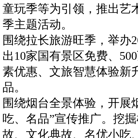
童玩季等为引领，推出艺
季主题活动。
围绕拉长旅游旺季，举办20
出10家国有景区免费、5
素优惠、文旅智慧体验新
品。
围绕烟台全景体验，开展
吃、名品”宣传推广。挖
故、文化典故、名优小吃