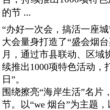
的节 ...
“办好一次会，搞活一座城”
大会量身打造了“盛会烟台
月，通过市县联动、区域
续推出1000项特色活动
日”。
围绕擦亮“海岸生活”名片，
节。以“we 烟台”为主