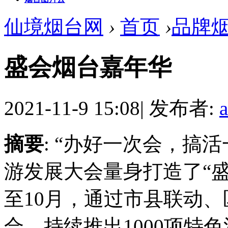
仙境烟台网
›
首页
›
品牌
盛会烟台嘉年华
2021-11-9 15:08
|
发布者:
摘要
: “办好一次会，搞活
游发展大会量身打造了“盛
至10月，通过市县联动
合，持续推出1000项特