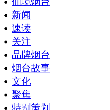
仙境烟台
新闻
速读
关注
品牌烟台
烟台故事
文化
聚焦
特别策划