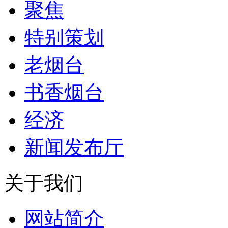
聚焦
特别策划
老烟台
书香烟台
经济
新闻发布厅
关于我们
网站简介