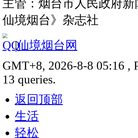
主管：烟台市人民政府新
仙境烟台》杂志社
|
仙境烟台网
GMT+8, 2026-8-8 05:16 , P
13 queries.
返回顶部
生活
轻松