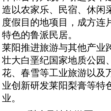
造以农家乐、民宿、休闲
度假目的地项目，成方连片
特色的鲁派民居。
莱阳推进旅游与其他产业
壮大白垩纪国家地质公园
花、春雪等工业旅游以及
业创新研发莱阳梨膏等特
业。