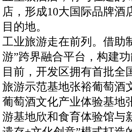
店，形成10大国际品牌酒
目的地。
工业旅游走在前列。借助制
游”跨界融合平台，构建
目前，开发区拥有首批全国
旅游示范基地张裕葡萄酒
葡萄酒文化产业体验基地
游基地欣和食育体验馆与
遗存+文化创意”模式打造