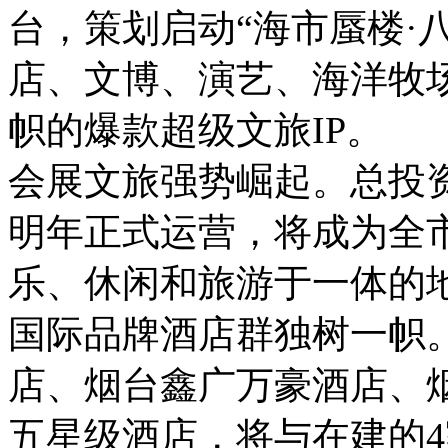
台，策划启动“海市蜃楼·
店、文博、演艺、海洋牧
帜的爆款超级文旅IP。
会展文旅强势崛起。总投资
明年正式运营，将成为全
乐、休闲和旅游于一体的
国际品牌酒店群独树一帜
店、烟台鑫广万豪酒店、
五星级酒店，将与在建的4