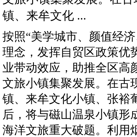
镇、来牟文化 ...
按照“美学城市、颜值经济
理念，发挥自贸区政策优
业带动效应，助推全区高
文旅小镇集聚发展。在古
镇、来牟文化小镇、张裕葡
后，将与磁山温泉小镇形
海洋文旅重大破题。利用