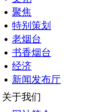
聚焦
特别策划
老烟台
书香烟台
经济
新闻发布厅
关于我们