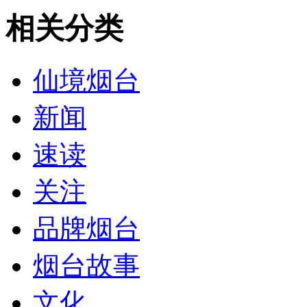
相关分类
仙境烟台
新闻
速读
关注
品牌烟台
烟台故事
文化