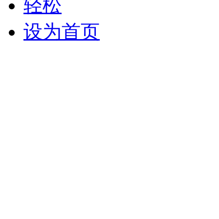
轻松
设为首页