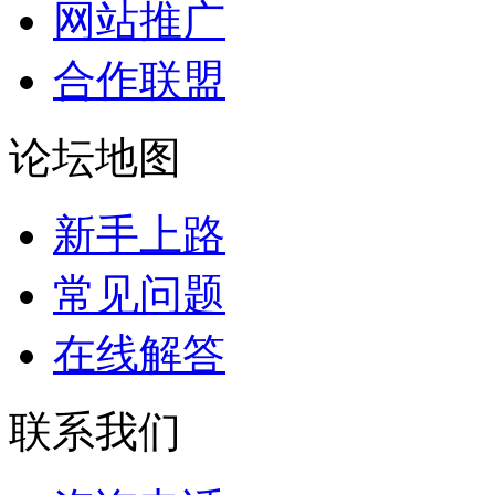
网站推广
合作联盟
论坛地图
新手上路
常见问题
在线解答
联系我们