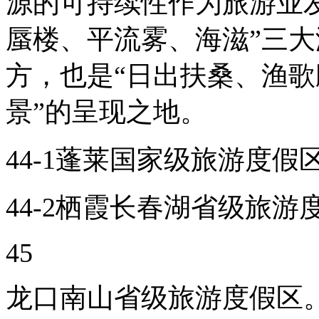
源的可持续性作为旅游业
蜃楼、平流雾、海滋”三
方，也是“日出扶桑、渔歌
景”的呈现之地。
44-1蓬莱国家级旅游度假
44-2栖霞长春湖省级旅游
45
龙口南山省级旅游度假区