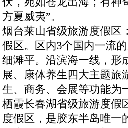
伏，宛如苍龙出海；有神奇
方夏威夷”。
烟台莱山省级旅游度假区：
假区。区内3个国内一流
细滩平。沿滨海一线，形
展、康体养生四大主题旅
生、商务、会展等功能为
栖霞长春湖省级旅游度假区
度假区，是胶东半岛唯一