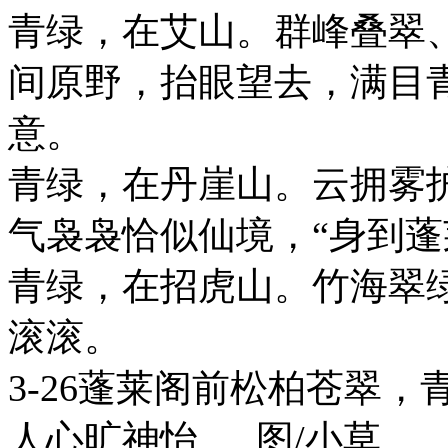
青绿，在艾山。群峰叠翠
间原野，抬眼望去，满目
意。
青绿，在丹崖山。云拥雾
气袅袅恰似仙境，“身到蓬
青绿，在招虎山。竹海翠
滚滚。
3-26蓬莱阁前松柏苍翠
人心旷神怡。 图/小草