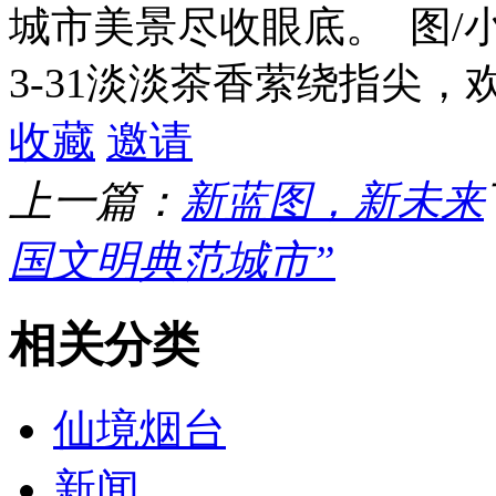
城市美景尽收眼底。 图/
3-31淡淡茶香萦绕指尖
收藏
邀请
上一篇：
新蓝图，新未来
国文明典范城市”
相关分类
仙境烟台
新闻