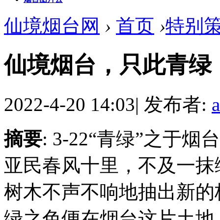
仙境烟台网
›
首页
›
特别
仙境烟台，只此青绿
2022-4-20 14:03
|
发布者:
摘要
: 3-22“青绿”之
亚民春风十里，不及一抹
树木不声不响地抽出新的
绿之色便在烟台这片土地