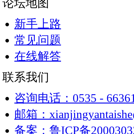
论坛地图
新手上路
常见问题
在线解答
联系我们
咨询电话：0535 - 6636
邮箱：xianjingyantaish
备案：鲁ICP备2000303