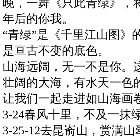
晚，一舞《只此青绿》，
年后的你我。
“青绿”是《千里江山图》
是亘古不变的底色。
山海远阔，无一不是你。
壮阔的大海，有水天一色
让我们一起走进如山海画卷
3-24春风十里，不及一抹
3-25-12去昆嵛山，赏