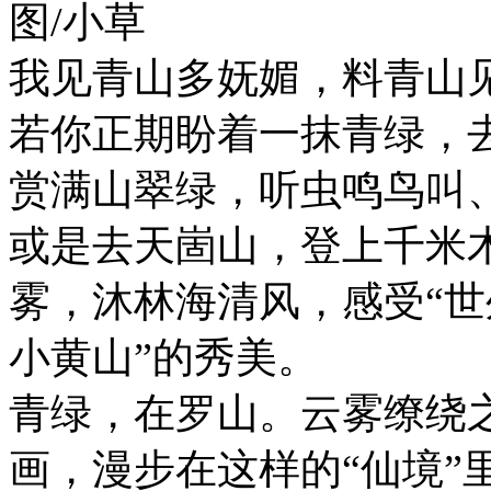
图/小草
我见青山多妩媚，料青山
若你正期盼着一抹青绿，
赏满山翠绿，听虫鸣鸟叫
或是去天崮山，登上千米
雾，沐林海清风，感受“世
小黄山”的秀美。
青绿，在罗山。云雾缭绕
画，漫步在这样的“仙境”