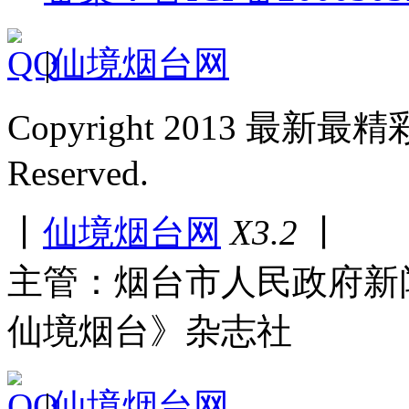
|
仙境烟台网
Copyright 2013 最新最
Reserved.
丨
仙境烟台网
X3.2
丨
主管：烟台市人民政府新
仙境烟台》杂志社
|
仙境烟台网