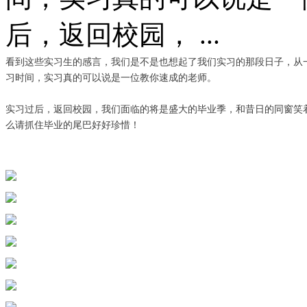
后，返回校园， ...
看到这些实习生的感言，我们是不是也想起了我们实习的那段日子，从
习时间，实习真的可以说是一位教你速成的老师。
实习过后，返回校园，我们面临的将是盛大的毕业季，和昔日的同窗笑
么请抓住毕业的尾巴好好珍惜！