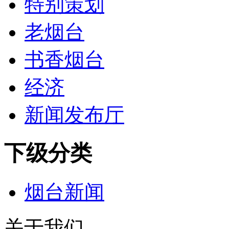
特别策划
老烟台
书香烟台
经济
新闻发布厅
下级分类
烟台新闻
关于我们