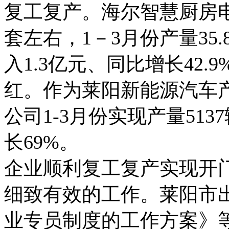
复工复产。海尔智慧厨房电
套左右，1－3月份产量35.
入1.3亿元、同比增长42
红。作为莱阳新能源汽车
公司1-3月份实现产量513
长69%。
企业顺利复工复产实现开
细致有效的工作。莱阳市
业专员制度的工作方案》