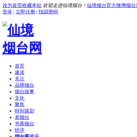
设为首页
收藏本站
欢迎走进仙境烟台！
仙境烟台官方微博
烟台
登录
|
立即注册
|
找回密码
首页
速读
关注
品牌烟台
烟台故事
文化
聚焦
特别策划
老烟台
书香烟台
经济
烟台图片云