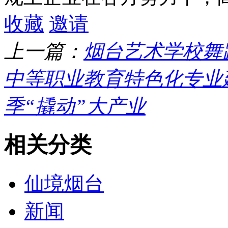
收藏
邀请
上一篇：
烟台艺术学校舞
中等职业教育特色化专业
季“撬动”大产业
相关分类
仙境烟台
新闻