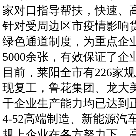
家对口指导帮扶，快速、
针对受周边区市疫情影响
绿色通道制度，为重点企
5000余张，有效保证了
目前，莱阳全市有226家
现复工，鲁花集团、龙大
干企业生产能力均已达到
4-52高端制造、新能源
规上企业在各方努力下，