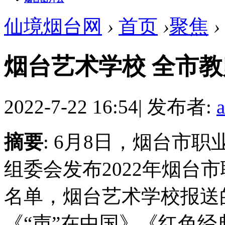
仙境烟台网
›
首页
›
聚焦
›
烟台艺术学校 全市
2022-7-22 16:54
|
发布者:
摘要
: 6月8日，烟台市
组委会发布2022年烟台
名单，烟台艺术学校报送
《“声”在中国》《红色