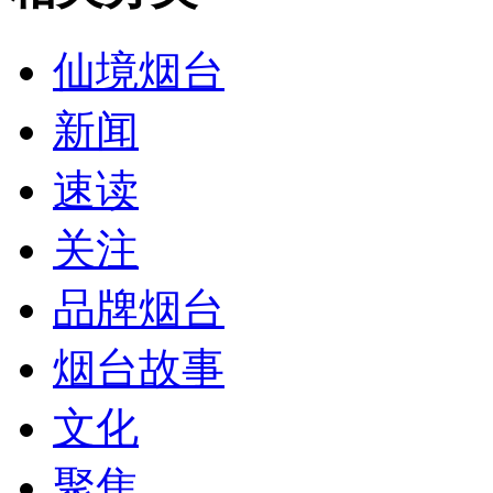
仙境烟台
新闻
速读
关注
品牌烟台
烟台故事
文化
聚焦