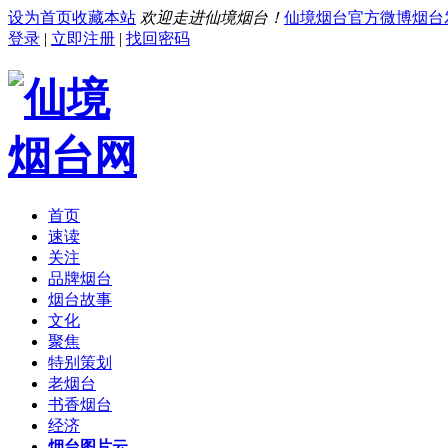
设为首页
收藏本站
欢迎走进仙境烟台！
仙境烟台官方微博
烟台
登录
|
立即注册
|
找回密码
首页
速读
关注
品牌烟台
烟台故事
文化
聚焦
特别策划
老烟台
书香烟台
经济
烟台图片云