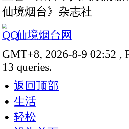
仙境烟台》杂志社
|
仙境烟台网
GMT+8, 2026-8-9 02:52 , P
13 queries.
返回顶部
生活
轻松