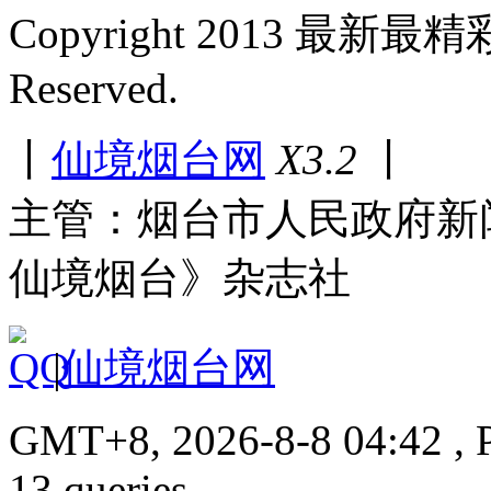
Copyright 2013 最新最
Reserved.
丨
仙境烟台网
X3.2
丨
主管：烟台市人民政府新
仙境烟台》杂志社
|
仙境烟台网
GMT+8, 2026-8-8 04:42 , P
13 queries.