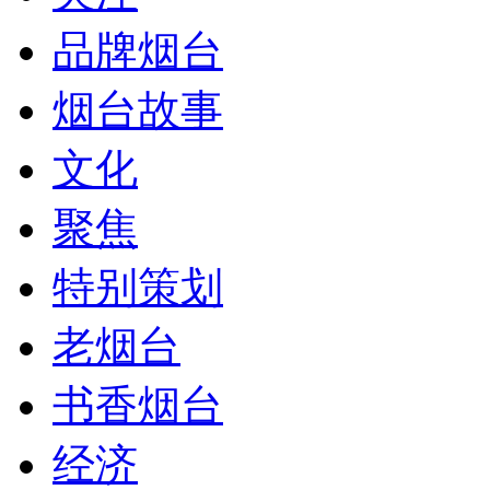
品牌烟台
烟台故事
文化
聚焦
特别策划
老烟台
书香烟台
经济